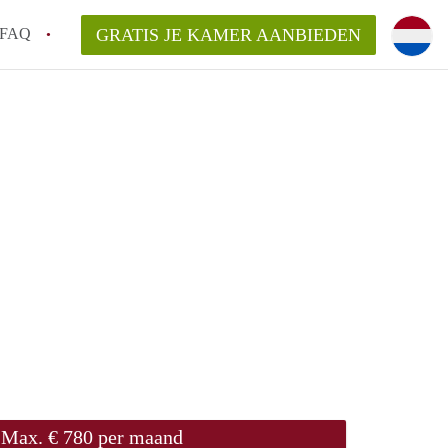
FAQ
GRATIS JE KAMER AANBIEDEN
Utrecht?
er te vinden in Utrecht?
te vinden!
t!
Max. € 780 per maand