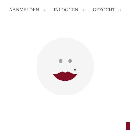
AANMELDEN
INLOGGEN
GEZOCHT
Hoe vind ik snel een kamer in 
Hoe moeilijk is het om een kam
Tips: om in Utrecht een kamer 
Hoe werkt Kamers Utrecht
How to translate KamersUtrech
Alle veelgestelde vragen