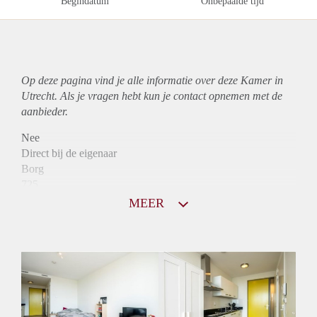
Begindatum
Onbepaalde tijd
Op deze pagina vind je alle informatie over deze Kamer in
Utrecht. Als je vragen hebt kun je contact opnemen met de
aanbieder.
Nee
Direct bij de eigenaar
Borg
725
Garantiestelling
MEER
Mogelijk
Huurtoeslag
Mogelijk
Inkomen eis
2,8 X Maandhuur Bruto
Huurtermijn
Onbepaalde termijn