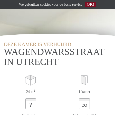
OK!
We gebruiken
cookies
voor de beste service
DEZE KAMER IS VERHUURD
WAGENDWARSSTRAAT
IN UTRECHT
2
24 m
1 kamer
∞
?