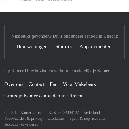
13 m
· 1 kamer · Vanaf ? - Onbepaalde tijd
Niks leuks gevonden? Dit is ons andere aanbod in Utrecht:
Huurwoningen
Studio's
Appartementen
Op Kamer Utrecht vind en verhuur je makkelijk je Kamer
Over ons
Contact
Faq
Voor Makelaars
Gratis je Kamer aanbieden in Utrecht
© 2026 - Kamer Utrecht - KvK nr. 02094127 –
Nederland
Voorwaarden & privacy
Disclaimer
Spam & nep-accounts
Account verwijderen