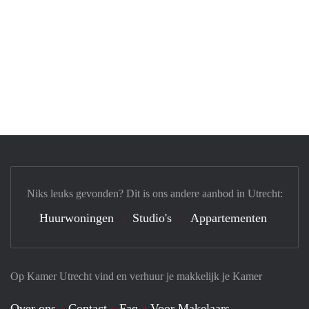
Niks leuks gevonden? Dit is ons andere aanbod in Utrecht:
Huurwoningen
Studio's
Appartementen
Op Kamer Utrecht vind en verhuur je makkelijk je Kamer
Over ons
Contact
Faq
Voor Makelaars