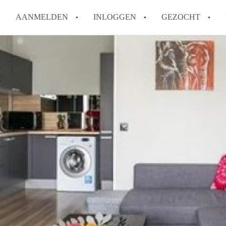
AANMELDEN
INLOGGEN
GEZOCHT
Hoe vind ik snel een kamer in 
Hoe moeilijk is het om een kam
Tips: om in Utrecht een kamer 
Hoe werkt Kamers Utrecht
How to translate KamersUtrech
Alle veelgestelde vragen