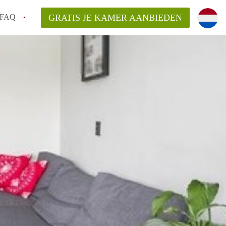
FAQ
GRATIS JE KAMER AANBIEDEN
Utrecht?
er te vinden in Utrecht?
te vinden!
t!