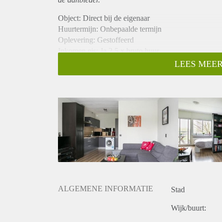
Object: Direct bij de eigenaar
Huurtermijn: Onbepaalde termijn
Oplevering: Gestoffeerd
Inkomen eis: Ja 2,5 x bruto huur
Garantiestelling mogelijk: Ja
LEES MEER
Borg: 1 maand
Bemiddeling kosten: Nee
Internet: Ja
Gedeelde keuken: Nee
Gedeelde Douche: Nee
Gedeelde woonkamer: Nee
Huisgenoten: Nee
Geslacht huisgenoten: N.v.t.
ALGEMENE INFORMATIE
Stad
Wijk/buurt: