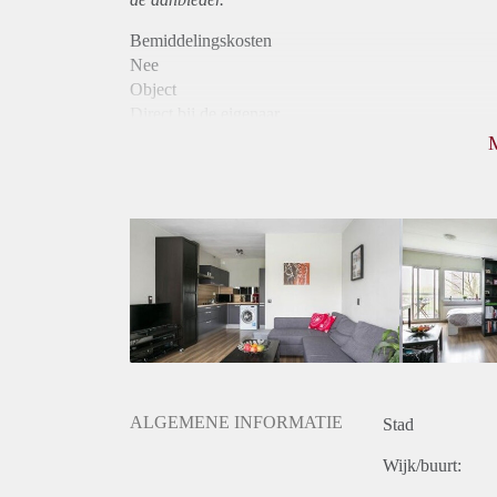
Bemiddelingskosten
Nee
Object
Direct bij de eigenaar
Borg
690
Garantiestelling
Mogelijk
Huurtoeslag
Mogelijk
Inkomen eis
3,3 X Maandhuur Bruto
Huurtermijn
Onbepaalde termijn
Oplevering
Kaal
ALGEMENE INFORMATIE
Stad
Wijk/buurt: