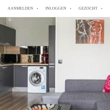
AANMELDEN
INLOGGEN
GEZOCHT
Hoe vind ik snel een kamer in 
Hoe moeilijk is het om een kam
Tips: om in Utrecht een kamer 
Hoe werkt Kamers Utrecht
How to translate KamersUtrech
Alle veelgestelde vragen