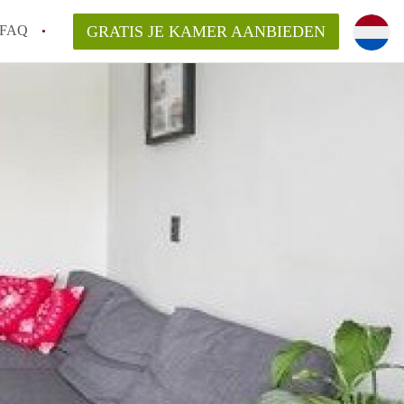
FAQ
GRATIS JE KAMER AANBIEDEN
Utrecht?
er te vinden in Utrecht?
te vinden!
t!