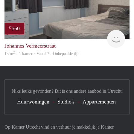
560
€
Woni
Johannes Vermeerstraat
2
15 m
· 1 kamer · Vanaf ? - Onbepaalde tijd
Niks leuks gevonden? Dit is ons andere aanbod in Utrecht:
Huurwoningen
Studio's
Appartementen
Op Kamer Utrecht vind en verhuur je makkelijk je Kamer