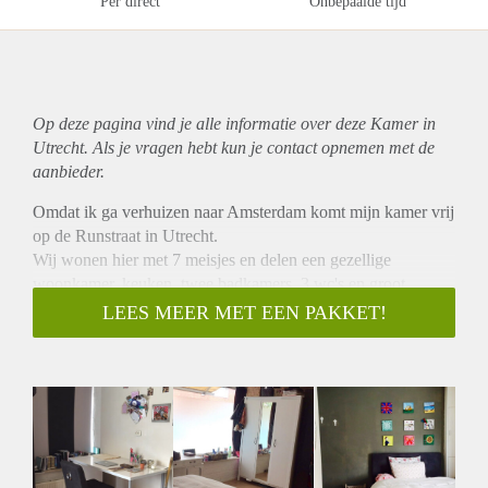
Per direct
Onbepaalde tijd
Op deze pagina vind je alle informatie over deze Kamer in
Utrecht. Als je vragen hebt kun je contact opnemen met de
aanbieder.
Omdat ik ga verhuizen naar Amsterdam komt mijn kamer vrij
op de Runstraat in Utrecht.
Wij wonen hier met 7 meisjes en delen een gezellige
woonkamer, keuken, twee badkamers, 3 wc's en groot
dakterras met elkaar. De kamer waar het om gaat is ongeveer
LEES MEER MET EEN PAKKET!
18 vierkante meter en de huur bedraagt 435 euro incl. g/w/l
per maand.
Als je interesse hebt of iemand kent die geïnteresseerd is,
stuur dan een bericht
Liefs, Charlotte