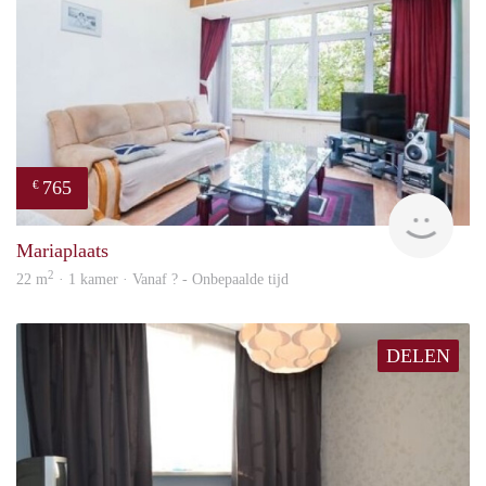
765
€
finde
Mariaplaats
2
22 m
· 1 kamer · Vanaf ? - Onbepaalde tijd
DELEN