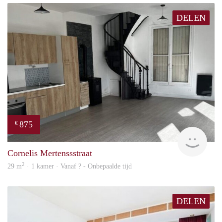
DELEN
875
€
finde
Cornelis Mertenssstraat
2
29 m
· 1 kamer · Vanaf ? - Onbepaalde tijd
DELEN