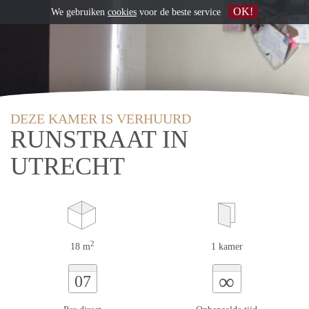
OK!
We gebruiken
cookies
voor de beste service
DEZE KAMER IS VERHUURD
RUNSTRAAT IN
UTRECHT
2
18 m
1 kamer
∞
07