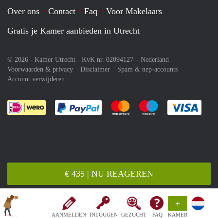
Over ons
Contact
Faq
Voor Makelaars
Gratis je Kamer aanbieden in Utrecht
© 2026 - Kamer Utrecht - KvK nr. 02094127 –
Nederland
Voorwaarden & privacy
Disclaimer
Spam & nep-accounts
Account verwijderen
Je rekent gemakkelijk af met Paypal
Je rekent gemakkelijk af met M
Je rekent gemakkelij
Je re
€ 435 | NU REAGEREN
+
AANMELDEN
INLOGGEN
GEZOCHT
FAQ
KAMER