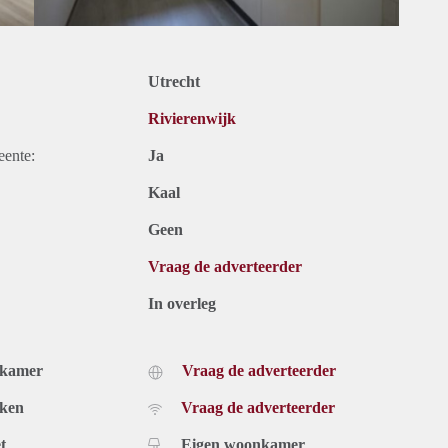
Utrecht
Rivierenwijk
eente:
Ja
Kaal
Geen
Vraag de adverteerder
In overleg
dkamer
Vraag de adverteerder
uken
Vraag de adverteerder
t
Eigen woonkamer