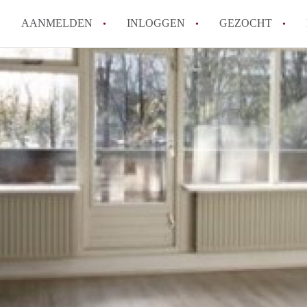
AANMELDEN
INLOGGEN
GEZOCHT
Hoe vind ik snel een kamer in 
Hoe moeilijk is het om een kam
Tips: om in Utrecht een kamer 
Hoe werkt Kamers Utrecht
How to translate KamersUtrech
Alle veelgestelde vragen