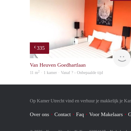
335
€
Van Heuven Goedhartlaan
2
11 m
· 1 kamer · Vanaf ? - Onbepaalde tijd
Op Kamer Utrecht vind en verhuur je makkelijk je Ka
Over ons
Contact
Faq
Voor Makelaars
G