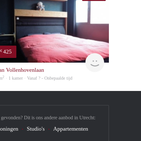
425
€
finder
an Vollenhovenlaan
2
 m
· 1 kamer · Vanaf ? - Onbepaalde tijd
 gevonden? Dit is ons andere aanbod in Utrecht:
oningen
Studio's
Appartementen