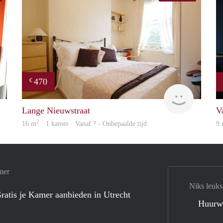
470
€
finder
Woning
Lange Nieuwstraat
V
2
16 m
· 1 kamer · Vanaf ? - Onbepaalde tijd
9
mer
Niks leuks
ratis je Kamer aanbieden in Utrecht
Huurw