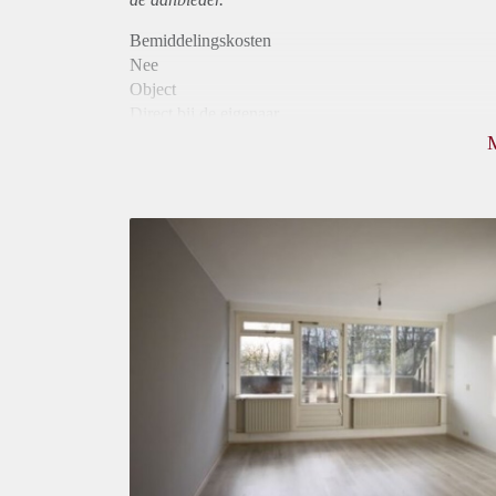
Bemiddelingskosten
Nee
Object
Direct bij de eigenaar
Borg
400
Garantiestelling
Niet mogelijk
Huurtoeslag
Niet mogelijk
Inkomen eis
N.V.T.
Huurtermijn
Onbepaalde termijn
Oplevering
Gestoffeerd