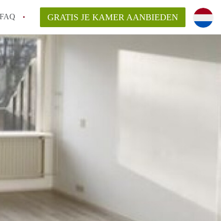
FAQ
GRATIS JE KAMER AANBIEDEN
Utrecht?
er te vinden in Utrecht?
te vinden!
t!