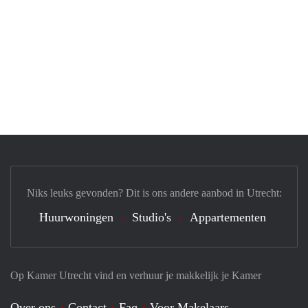
Niks leuks gevonden? Dit is ons andere aanbod in Utrecht:
Huurwoningen
Studio's
Appartementen
Op Kamer Utrecht vind en verhuur je makkelijk je Kamer
Over ons
Contact
Faq
Voor Makelaars