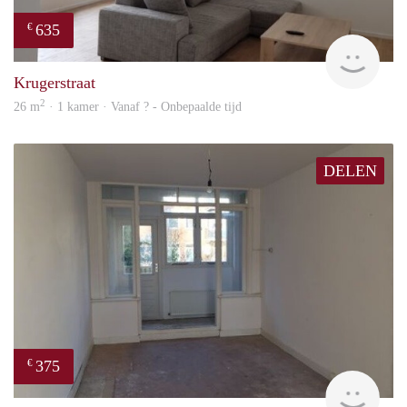
635
€
finde
Krugerstraat
2
26 m
· 1 kamer · Vanaf ? - Onbepaalde tijd
DELEN
375
€
finde