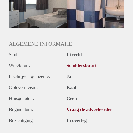
Huisgenoten: Ja
Geslacht huisgenoten: Gemengd
ALGEMENE INFORMATIE
Stad
Utrecht
Wijk/buurt:
Schildersbuurt
Inschrijven gemeente:
Ja
Opleverniveau:
Kaal
Huisgenoten:
Geen
Begindatum:
Vraag de adverteerder
Bezichtiging
In overleg