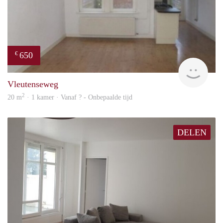
650
€
Woni
Vleutenseweg
2
20 m
· 1 kamer · Vanaf ? - Onbepaalde tijd
DELEN