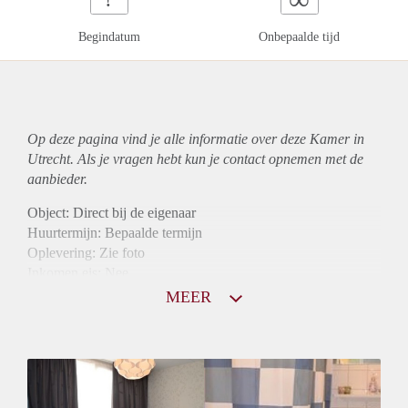
Begindatum
Onbepaalde tijd
Op deze pagina vind je alle informatie over deze Kamer in
Utrecht. Als je vragen hebt kun je contact opnemen met de
aanbieder.
Object: Direct bij de eigenaar
Huurtermijn: Bepaalde termijn
Oplevering: Zie foto
Inkomen eis: Nee
Borg: 1 maand
MEER
Bemiddeling kosten: Nee
Internet: Ja
Gedeelde keuken: Ja
Gedeelde Douche: Ja
Gedeelde woonkamer: Ja