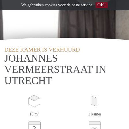
OK!
We gebruiken
cookies
voor de beste service
DEZE KAMER IS VERHUURD
JOHANNES
VERMEERSTRAAT IN
UTRECHT
2
15 m
1 kamer
∞
?