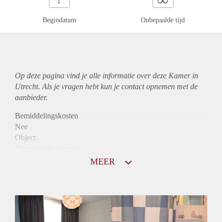
Begindatum
Onbepaalde tijd
Op deze pagina vind je alle informatie over deze Kamer in
Utrecht. Als je vragen hebt kun je contact opnemen met de
aanbieder.
Bemiddelingskosten
Nee
Object
Direct bij de eigenaar
Borg
MEER
500
Garantiestelling
Niet mogelijk
Huurtoeslag
Niet mogelijk