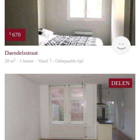
670
€
finde
Daendelsstraat
2
20 m
· 1 kamer · Vanaf ? - Onbepaalde tijd
DELEN