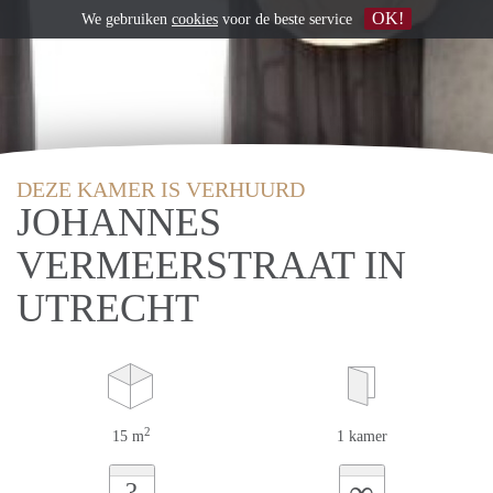
OK!
We gebruiken
cookies
voor de beste service
DEZE KAMER IS VERHUURD
JOHANNES
VERMEERSTRAAT IN
UTRECHT
2
15 m
1 kamer
∞
?