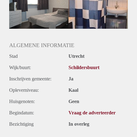
Inkomen eis
N.V.T.
Huurtermijn
Onbepaalde termijn
Oplevering
Gemeubileerd
ALGEMENE INFORMATIE
Stad
Utrecht
Wijk/buurt:
Schildersbuurt
Inschrijven gemeente:
Ja
Opleverniveau:
Kaal
Huisgenoten:
Geen
Begindatum:
Vraag de adverteerder
Bezichtiging
In overleg