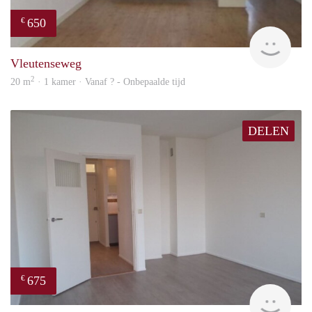
650
€
Woni
Vleutenseweg
2
20 m
· 1 kamer · Vanaf ? - Onbepaalde tijd
DELEN
675
€
Woni