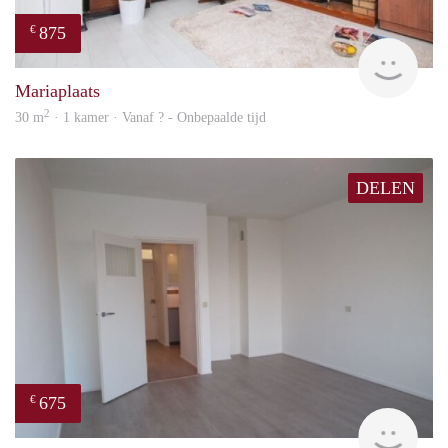
875
€
finde
Mariaplaats
2
30 m
· 1 kamer · Vanaf ? - Onbepaalde tijd
DELEN
675
€
finde