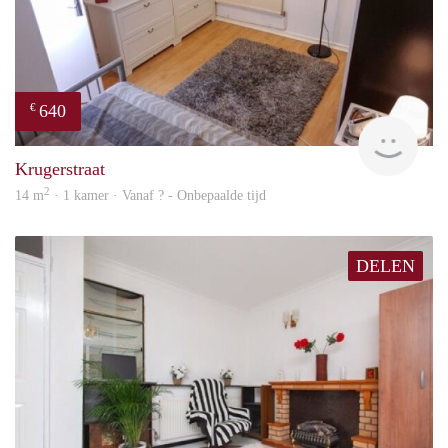
640
€
finde
Krugerstraat
2
14 m
· 1 kamer · Vanaf ? - Onbepaalde tijd
DELEN