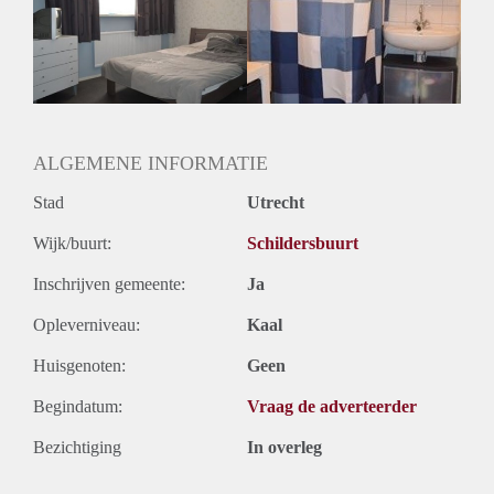
Inkomen eis
N.V.T.
Huurtermijn
Onbepaalde termijn
Oplevering
Gestoffeerd
ALGEMENE INFORMATIE
Stad
Utrecht
Wijk/buurt:
Schildersbuurt
Inschrijven gemeente:
Ja
Opleverniveau:
Kaal
Huisgenoten:
Geen
Begindatum:
Vraag de adverteerder
Bezichtiging
In overleg