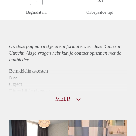
Begindatum
Onbepaalde tijd
Op deze pagina vind je alle informatie over deze Kamer in
Utrecht. Als je vragen hebt kun je contact opnemen met de
aanbieder.
Bemiddelingskosten
Nee
Object
Direct bij de eigenaar
Borg
MEER
520
Garantiestelling
Niet mogelijk
Huurtoeslag
Niet mogelijk