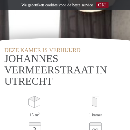
OK!
We gebruiken
cookies
voor de beste service
DEZE KAMER IS VERHUURD
JOHANNES
VERMEERSTRAAT IN
UTRECHT
2
15 m
1 kamer
∞
?