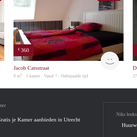
360
€
finder
Woning
Jacob Catsstraat
D
2
9 m
· 1 kamer · Vanaf ? - Onbepaalde tijd
2
mer
Niks leuks
ratis je Kamer aanbieden in Utrecht
Huurw