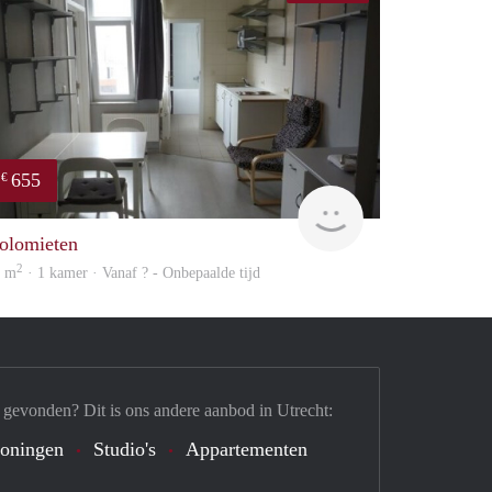
655
€
rent
olomieten
2
7 m
· 1 kamer · Vanaf ? - Onbepaalde tijd
 gevonden? Dit is ons andere aanbod in Utrecht:
oningen
Studio's
Appartementen