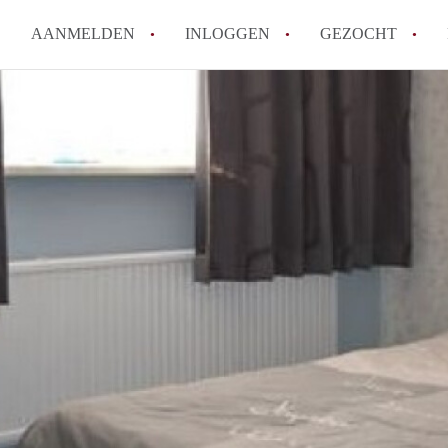
AANMELDEN
INLOGGEN
GEZOCHT
Hoe vind ik snel een kamer in 
Hoe moeilijk is het om een kam
Tips: om in Utrecht een kamer 
Hoe werkt Kamers Utrecht
How to translate KamersUtrech
Alle veelgestelde vragen