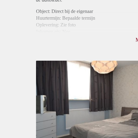
Object: Direct bij de eigenaar
Huurtermijn: Bepaalde termijn
Oplevering: Zie foto
Inkomen eis: Nee
Borg: 1 maand
Bemiddeling kosten: Nee
Internet: Ja
Gedeelde keuken: Ja
Gedeelde Douche: Ja
Gedeelde woonkamer: Ja
Huisgenoten: Ja
Geslacht huisgenoten: Gemengd