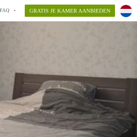
FAQ
GRATIS JE KAMER AANBIEDEN
Utrecht?
er te vinden in Utrecht?
te vinden!
t!