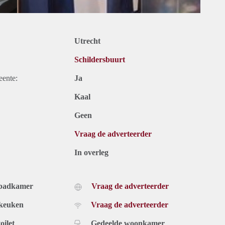
Utrecht
Schildersbuurt
eente:
Ja
Kaal
Geen
Vraag de adverteerder
In overleg
 badkamer
Vraag de adverteerder
 keuken
Vraag de adverteerder
oilet
Gedeelde woonkamer