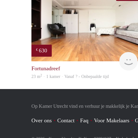
630
€
Fortunadreef
2
23 m
· 1 kamer · Vanaf ? - Onbepaalde tijd
Op Kamer Utrecht vind en verhuur je makkelijk je Ka
Over ons
Contact
Faq
Voor Makelaars
G