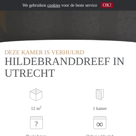
OK!
We gebruiken
cookies
voor de beste service
DEZE KAMER IS VERHUURD
HILDEBRANDDREEF IN
UTRECHT
2
12 m
1 kamer
∞
?