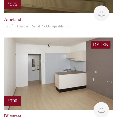
575
€
rent
Ameland
2
16 m
· 1 kamer · Vanaf ? - Onbepaalde tijd
DELEN
700
€
rent
Biltstraat