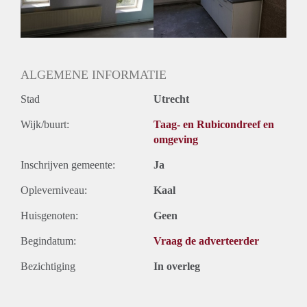
Huurtermijn
Onbepaalde termijn
Oplevering
Gestoffeerd
ALGEMENE INFORMATIE
Stad
Utrecht
Wijk/buurt:
Taag- en Rubicondreef en
omgeving
Inschrijven gemeente:
Ja
Opleverniveau:
Kaal
Huisgenoten:
Geen
Begindatum:
Vraag de adverteerder
Bezichtiging
In overleg