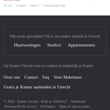
2
26 m
· 1 kamer · Vanaf ? - Onbepaalde tijd
Niks leuks gevonden? Dit is ons andere aanbod in Utrecht:
Huurwoningen
Studio's
Appartementen
Op Kamer Utrecht vind en verhuur je makkelijk je Kamer
Over ons
Contact
Faq
Voor Makelaars
Gratis je Kamer aanbieden in Utrecht
© 2026 - Kamer Utrecht - KvK nr. 02094127 –
Nederland
Voorwaarden & privacy
Disclaimer
Spam & nep-accounts