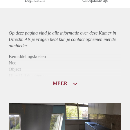
Begindatum
Onbepaalde tijd
Op deze pagina vind je alle informatie over deze Kamer in
Utrecht. Als je vragen hebt kun je contact opnemen met de
aanbieder.
Bemiddelingskosten
Nee
Object
Direct bij de eigenaar
Borg
MEER
350
Garantiestelling
Niet mogelijk
Huurtoeslag
Niet mogelijk
Inkomen eis
N.V.T.