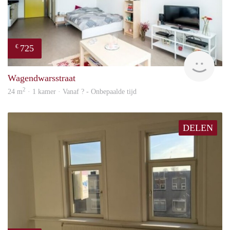
725
€
finde
Wagendwarsstraat
2
24 m
· 1 kamer · Vanaf ? - Onbepaalde tijd
DELEN