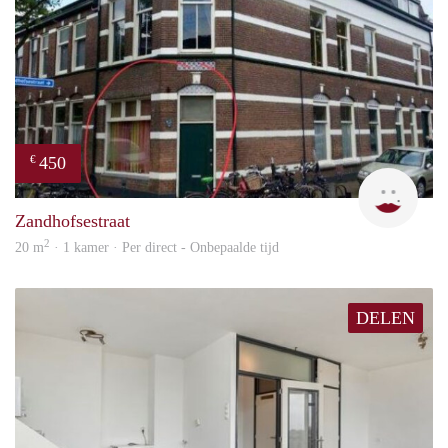
450
€
Agie
Zandhofsestraat
2
20 m
· 1 kamer · Per direct - Onbepaalde tijd
DELEN