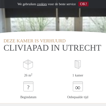
OK!
We gebruiken
cookies
voor de beste service
DEZE KAMER IS VERHUURD
CLIVIAPAD IN UTRECHT
2
26 m
1 kamer
∞
?
Begindatum
Onbepaalde tijd