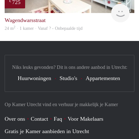
725
€
finde
Wagendwarsstraat
2
24 m
· 1 kamer · Vanaf ? - Onbepaalde tijd
Niks leuks gevonden? Dit is ons andere aanbod in Utrecht:
Huurwoningen
Studio's
Appartementen
Op Kamer Utrecht vind en verhuur je makkelijk je Kamer
Over ons
Contact
Faq
Voor Makelaars
Gratis je Kamer aanbieden in Utrecht