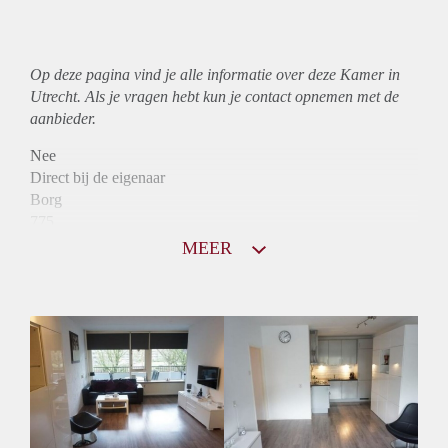
Op deze pagina vind je alle informatie over deze Kamer in
Utrecht. Als je vragen hebt kun je contact opnemen met de
aanbieder.
Nee
Direct bij de eigenaar
Borg
775
Garantiestelling
MEER
Mogelijk
Huurtoeslag
Mogelijk
Inkomen eis
3,3 X Maandhuur Bruto
Huurtermijn
Onbepaalde termijn
Oplevering
Kaal