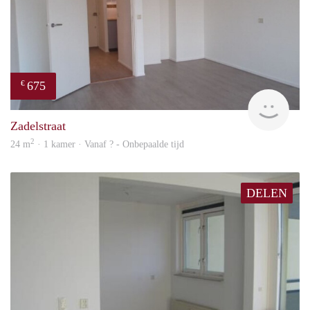
675
€
Woni
Zadelstraat
2
24 m
· 1 kamer · Vanaf ? - Onbepaalde tijd
DELEN