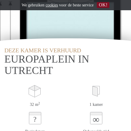
OK!
We gebruiken
cookies
voor de beste service
DEZE KAMER IS VERHUURD
EUROPAPLEIN IN
UTRECHT
2
32 m
1 kamer
∞
?