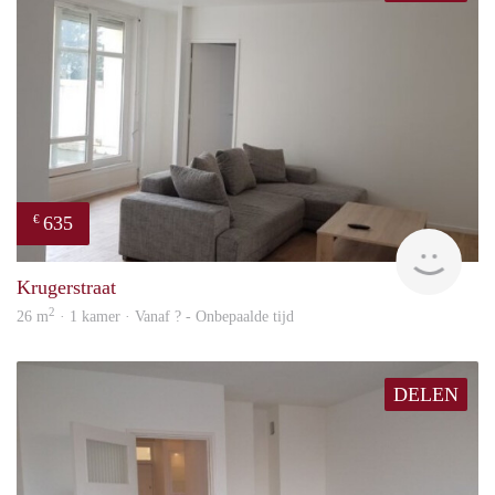
635
€
finde
Krugerstraat
2
26 m
· 1 kamer · Vanaf ? - Onbepaalde tijd
DELEN