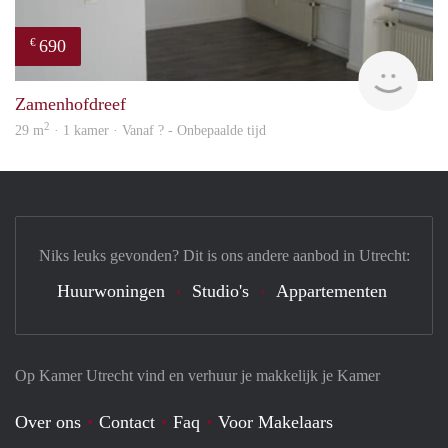
690
€
Woni
Zamenhofdreef
2
29 m
· 1 kamer · Vanaf ? - Onbepaalde tijd
Niks leuks gevonden? Dit is ons andere aanbod in Utrecht:
Huurwoningen
Studio's
Appartementen
Op Kamer Utrecht vind en verhuur je makkelijk je Kamer
Over ons
Contact
Faq
Voor Makelaars