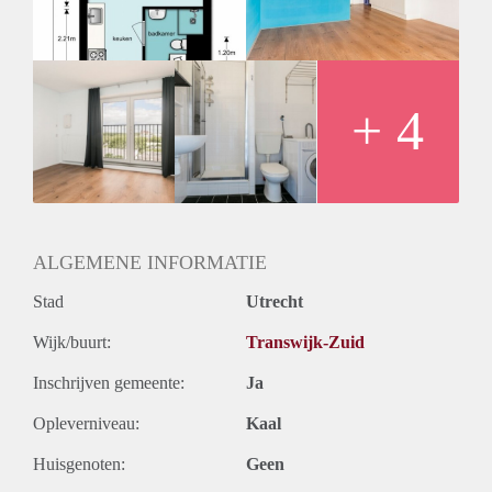
Huurtermijn
Onbepaalde termijn
Oplevering
Kaal
+ 4
ALGEMENE INFORMATIE
Stad
Utrecht
Wijk/buurt:
Transwijk-Zuid
Inschrijven gemeente:
Ja
Opleverniveau:
Kaal
Huisgenoten:
Geen