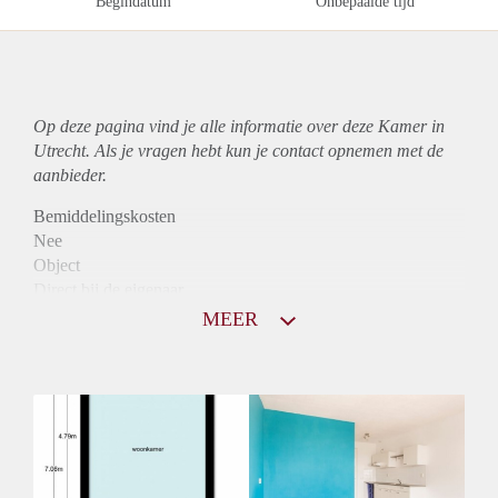
Begindatum
Onbepaalde tijd
Op deze pagina vind je alle informatie over deze Kamer in
Utrecht. Als je vragen hebt kun je contact opnemen met de
aanbieder.
Bemiddelingskosten
Nee
Object
Direct bij de eigenaar
Borg
MEER
870
Garantiestelling
Niet mogelijk
Huurtoeslag
Mogelijk
Inkomen eis
N.V.T.