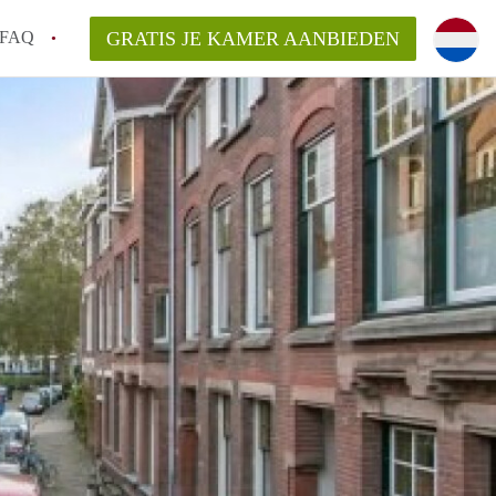
FAQ
GRATIS JE KAMER AANBIEDEN
Utrecht?
er te vinden in Utrecht?
te vinden!
t!