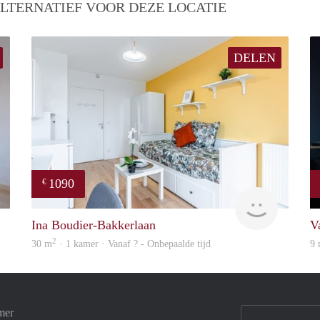
LTERNATIEF VOOR DEZE LOCATIE
DELEN
1090
€
finder
finder
Ina Boudier-Bakkerlaan
V
2
30 m
· 1 kamer · Vanaf ? - Onbepaalde tijd
9
mer