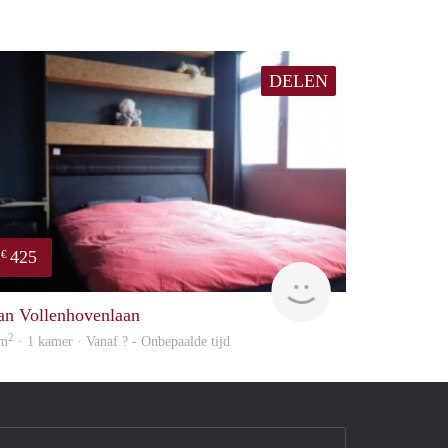
DELEN
425
€
finder
an Vollenhovenlaan
2
 m
· 1 kamer · Vanaf ? - Onbepaalde tijd