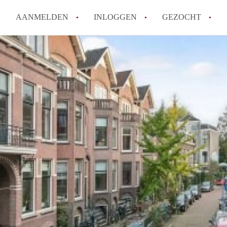
AANMELDEN
INLOGGEN
GEZOCHT
Hoe vind ik snel een kamer in 
Hoe moeilijk is het om een kam
Tips: om in Utrecht een kamer 
Hoe werkt Kamers Utrecht
How to translate KamersUtrech
Alle veelgestelde vragen