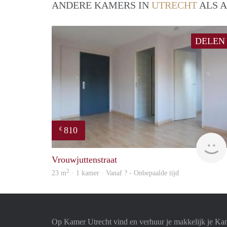
ANDERE KAMERS IN
UTRECHT
ALS A
DELEN
810
€
Vrouwjuttenstraat
2
23 m
· 1 kamer · Vanaf ? - Onbepaalde tijd
Op Kamer Utrecht vind en verhuur je makkelijk je Ka