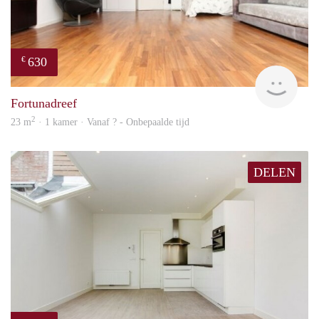
630
€
finde
Fortunadreef
2
23 m
· 1 kamer · Vanaf ? - Onbepaalde tijd
DELEN