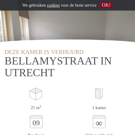
OK!
We gebruiken
cookies
voor de beste service
DEZE KAMER IS VERHUURD
BELLAMYSTRAAT IN
UTRECHT
2
25 m
1 kamer
∞
09