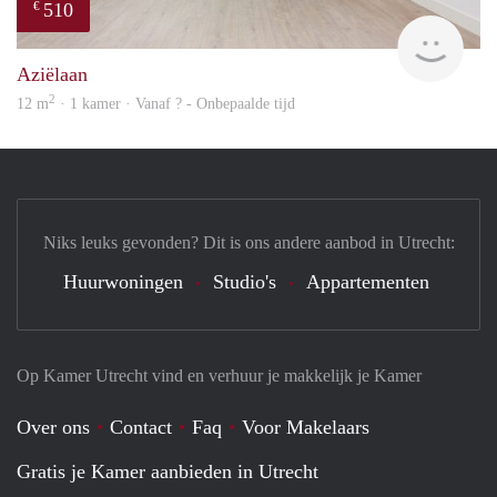
510
€
finde
Aziëlaan
2
12 m
· 1 kamer · Vanaf ? - Onbepaalde tijd
Niks leuks gevonden? Dit is ons andere aanbod in Utrecht:
Huurwoningen
Studio's
Appartementen
Op Kamer Utrecht vind en verhuur je makkelijk je Kamer
Over ons
Contact
Faq
Voor Makelaars
Gratis je Kamer aanbieden in Utrecht