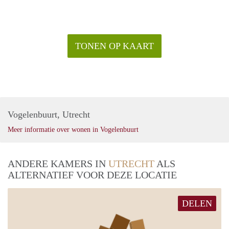
contact met ons op en maak snel een afspraak voor een
bezichtiging. Wij kijken er naar uit om jou te verwelkomen
bij Bellamystraat!
TONEN OP KAART
Vogelenbuurt, Utrecht
Meer informatie over wonen in Vogelenbuurt
ANDERE KAMERS IN
UTRECHT
ALS
ALTERNATIEF VOOR DEZE LOCATIE
DELEN