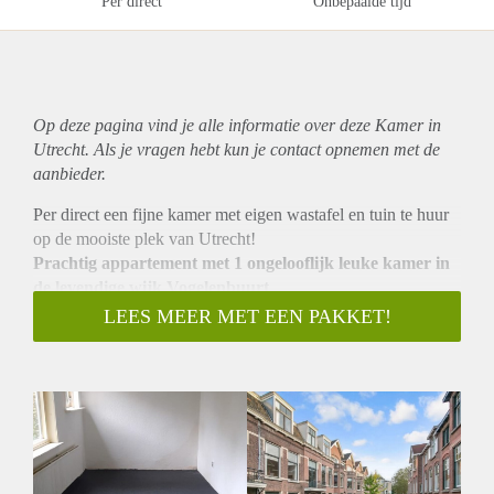
Per direct
Onbepaalde tijd
Op deze pagina vind je alle informatie over deze Kamer in
Utrecht. Als je vragen hebt kun je contact opnemen met de
aanbieder.
Per direct een fijne kamer met eigen wastafel en tuin te huur
op de mooiste plek van Utrecht!
Prachtig appartement met 1 ongelooflijk leuke kamer in
de levendige wijk Vogelenbuurt
Welkom bij Bellamystraat, een schitterend appartement
LEES MEER MET EEN PAKKET!
gelegen in de bruisende wijk Vogelenbuurt. Voor iedereen
die op zoek is naar een fijne woonplek in Utrecht, hebben wij
goed nieuws! Op deze geweldige locatie komen namelijk
binnenkort twee fantastische kamers beschikbaar. Of je nu
een student, een werkende professional, een alleenstaande of
een expat bent, dit appartement biedt voor ieder wat wils.
VERHUURD
Kamer 1: Ruimte en comfort in overvloed