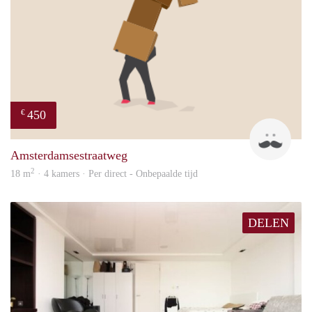
450
€
Henk
Amsterdamsestraatweg
2
18 m
· 4 kamers · Per direct - Onbepaalde tijd
DELEN