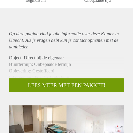
Begindatum
Onbepaalde tijd
Op deze pagina vind je alle informatie over deze Kamer in
Utrecht. Als je vragen hebt kun je contact opnemen met de
aanbieder.
Object: Direct bij de eigenaar
Huurtermijn: Onbepaalde termijn
Oplevering: Gestoffeerd
Inkomen eis: Ja 2,7 x bruto huur
Garantiestelling mogelijk: Ja
LEES MEER MET EEN PAKKET!
Borg: 1 maand
Bemiddeling kosten: Nee
Internet: Ja
Gedeelde keuken: Nee
Gedeelde Douche: Nee
Gedeelde woonkamer: Nee
Huisgenoten: Nee