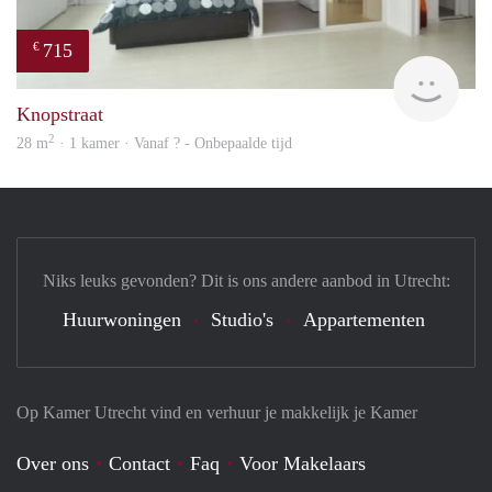
715
€
finde
Knopstraat
2
28 m
· 1 kamer · Vanaf ? - Onbepaalde tijd
Niks leuks gevonden? Dit is ons andere aanbod in Utrecht:
Huurwoningen
Studio's
Appartementen
Op Kamer Utrecht vind en verhuur je makkelijk je Kamer
Over ons
Contact
Faq
Voor Makelaars