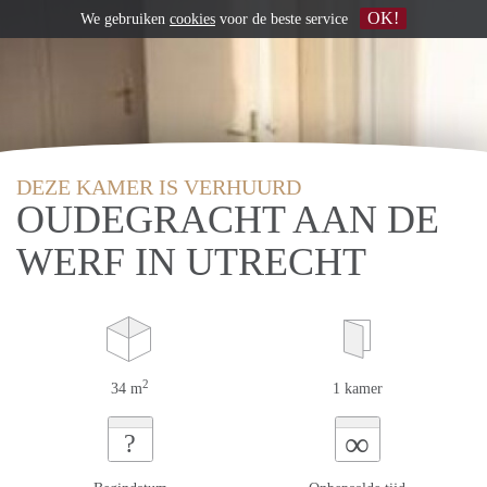
OK!
We gebruiken
cookies
voor de beste service
DEZE KAMER IS VERHUURD
OUDEGRACHT AAN DE
WERF IN UTRECHT
2
34 m
1 kamer
∞
?