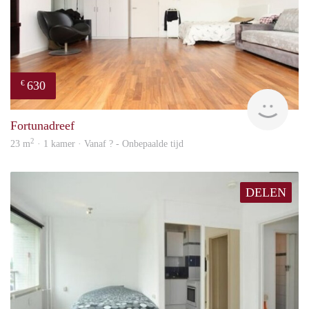
630
€
Woni
Fortunadreef
2
23 m
· 1 kamer · Vanaf ? - Onbepaalde tijd
DELEN