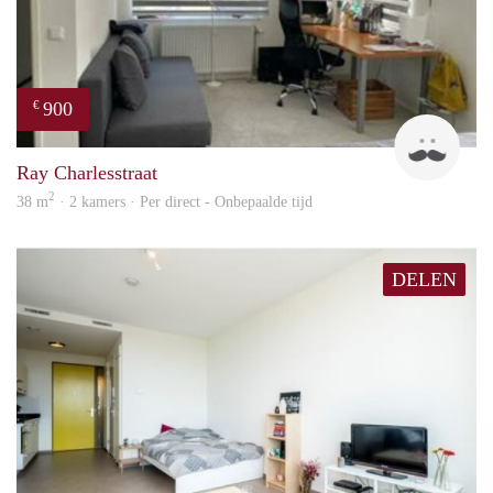
900
€
Ram
Ray Charlesstraat
2
38 m
· 2 kamers · Per direct - Onbepaalde tijd
DELEN