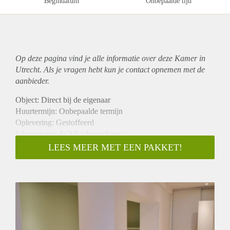
Begindatum
Onbepaalde tijd
Op deze pagina vind je alle informatie over deze Kamer in
Utrecht. Als je vragen hebt kun je contact opnemen met de
aanbieder.
Object: Direct bij de eigenaar
Huurtermijn: Onbepaalde termijn
Oplevering: Gestoffeerd
Inkomen eis: Ja 2,8 x bruto huur
Garantiestelling mogelijk: Ja
LEES MEER MET EEN PAKKET!
Borg: 1 maand
Bemiddeling kosten: Nee
Internet: Ja
Gedeelde keuken: Nee
Gedeelde Douche: Nee
Gedeelde woonkamer: Nee
Huisgenoten: Nee