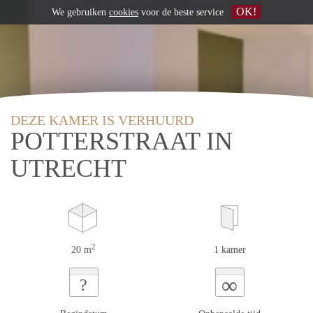
OK!
We gebruiken
cookies
voor de beste service
DEZE KAMER IS VERHUURD
POTTERSTRAAT IN
UTRECHT
2
20 m
1 kamer
∞
?