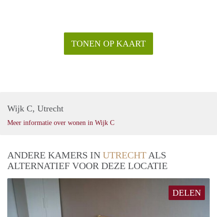
(inclusief eventuele voorschotten/servicekosten) te
beschikken. Is dat niet het geval dan is het mogelijk te huren
met een garantsteller. In dat geval zal de garantsteller aan
deze inkomenseis moeten voldoen.
TONEN OP KAART
Om een bezichtiging in te plannen dient u zich vooraf in te
schrijven via onze website.
Na uw inschrijving kunt u een mail sturen naar met uw naam,
telefoonnummer en het object dat u wilt bezichtigen.
Telefonisch een afspraak inplannen is niet mogelijk.
Wijk C, Utrecht
Meer informatie over wonen in Wijk C
ANDERE KAMERS IN
UTRECHT
ALS
ALTERNATIEF VOOR DEZE LOCATIE
DELEN