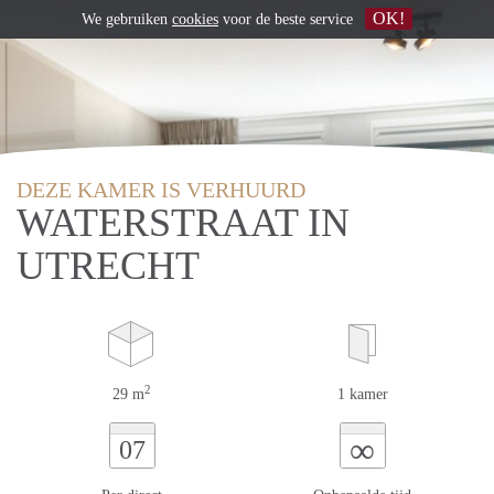
OK!
We gebruiken
cookies
voor de beste service
DEZE KAMER IS VERHUURD
WATERSTRAAT IN
UTRECHT
2
29 m
1 kamer
∞
07