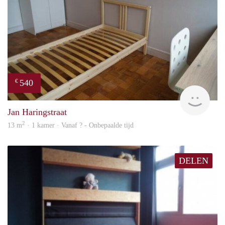
540
€
finde
Jan Haringstraat
2
13 m
· 1 kamer · Vanaf ? - Onbepaalde tijd
DELEN