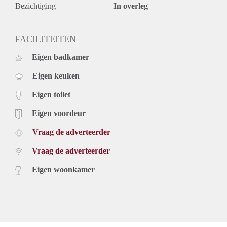
Bijzonderheden appartement:
Bezichtiging
In overleg
- Volledig gemeubileerde appartement;
- € 175,- voorschot gas, water en elektra;
- € 49,50 bijkomende kosten voor televisie en internet;
FACILITEITEN
- € 25,- bijkomende servicekosten;
Eigen badkamer
- Alle appartement zijn voorzien van vloerverwarming;
- Huurovereenkomsten worden aangegaan voor 24 maanden;
Eigen keuken
- Huurder dient een minimaal inkomen te hebben van
driemaal de maandhuur (bruto) of garantstelling;
Eigen toilet
- Waarborgsom 2 maanden huur;
- Schoonmaakkosten bij vertrek zijn voor rekening van
Eigen voordeur
huurder € 150,- in te houden van de waarborgsom;
Vraag de adverteerder
- Gemeenschappelijke tuin;
- Afgesloten fietsenstalling: 1 fiets per appartement;
Vraag de adverteerder
- Beschikbaar per 15 december / 1 januari 2023
Gevraagde documenten ( aan te leveren na bezichtiging ) :
Eigen woonkamer
- Kopie geldig legitimatiebewijs
- Werkgeversverklaring
- Verhuurdersverklaring
- Laatste 2 loonstroken + bewijs bankafschrift
U dient over een bruto maandinkomen van 3x de maandhuur