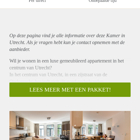
Per direct
Onbepaalde tijd
Op deze pagina vind je alle informatie over deze Kamer in
Utrecht. Als je vragen hebt kun je contact opnemen met de
aanbieder.
Wil je wonen in een luxe gemeubileerd appartement in het
centrum van Utrecht?
In het centrum van Utrecht, in een zijstraat van de
Oudegracht, bevindt zich dit goed onderhouden
gemeubileerd appartement. Het appartement is luxueus
LEES MEER MET EEN PAKKET!
volledig gemeubileerd en met veel oog voor details bijzonder
smaakvol afgewerkt.
Voorzien van onder andere moderne maatkeukens met 4 pits
elektrisch kookplaat, magnetron, vaatwasser en koelkast.
Moderne badkamer met douche en toilet, dubbele beglazing,
almede prachtige pvc vloeren voorzien van vloerverwarming,
fraai afgewerkte wanden en plafonds etc. Kortom, te veel om