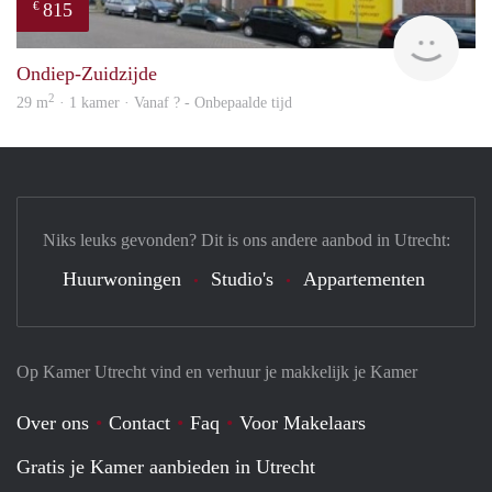
815
€
finde
Ondiep-Zuidzijde
2
29 m
· 1 kamer · Vanaf ? - Onbepaalde tijd
Niks leuks gevonden? Dit is ons andere aanbod in Utrecht:
Huurwoningen
Studio's
Appartementen
Op Kamer Utrecht vind en verhuur je makkelijk je Kamer
Over ons
Contact
Faq
Voor Makelaars
Gratis je Kamer aanbieden in Utrecht