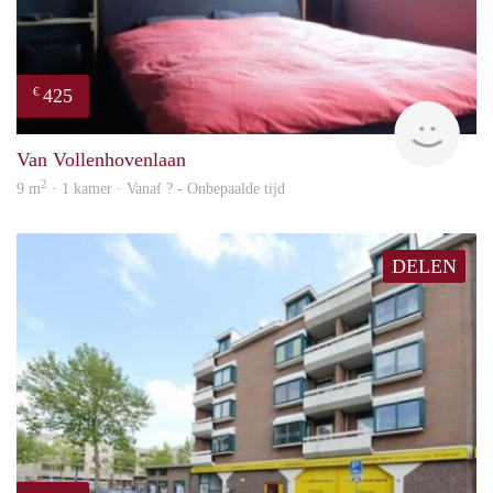
425
€
finde
Van Vollenhovenlaan
2
9 m
· 1 kamer · Vanaf ? - Onbepaalde tijd
DELEN