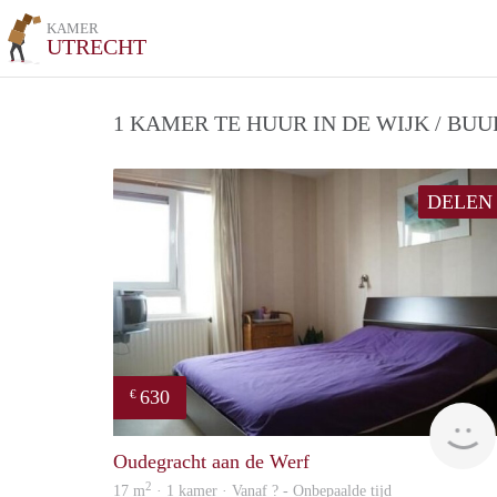
KAMER
UTRECHT
1 KAMER TE HUUR IN DE WIJK / BU
DELEN
630
€
Oudegracht aan de Werf
2
17 m
· 1 kamer · Vanaf ? - Onbepaalde tijd