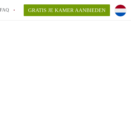
FAQ
GRATIS JE KAMER AANBIEDEN
Utrecht?
er te vinden in Utrecht?
te vinden!
t!