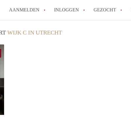
AANMELDEN
INLOGGEN
GEZOCHT
Hoe vind ik snel een kamer in 
URT
WIJK C IN UTRECHT
Hoe moeilijk is het om een kam
Tips: om in Utrecht een kamer 
Hoe werkt Kamers Utrecht
How to translate KamersUtrech
Alle veelgestelde vragen
finder