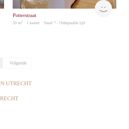
finder
finder
Potterstraat
2
20 m
· 1 kamer · Vanaf ? - Onbepaalde tijd
Volgende
IN UTRECHT
TRECHT