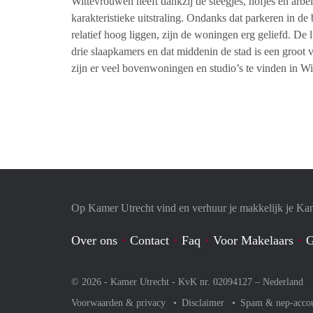
Wittevrouwen heeft dankzij de steegjes, hofjes en arb
karakteristieke uitstraling. Ondanks dat parkeren in de 
relatief hoog liggen, zijn de woningen erg geliefd. De 
drie slaapkamers en dat middenin de stad is een groot
zijn er veel bovenwoningen en studio’s te vinden in W
Op Kamer Utrecht vind en verhuur je makkelijk je Ka
Over ons
Contact
Faq
Voor Makelaars
G
© 2026 - Kamer Utrecht - KvK nr. 02094127 –
Nederland
Voorwaarden & privacy
Disclaimer
Spam & nep-acco