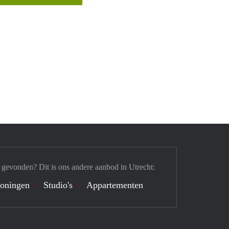
 gevonden? Dit is ons andere aanbod in Utrecht:
oningen
Studio's
Appartementen