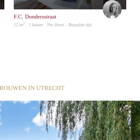
Nanouck
Tess
F.C. Dondersstraat
2
12 m
· 1 kamer · Per direct - Bepaalde tijd
ROUWEN IN UTRECHT