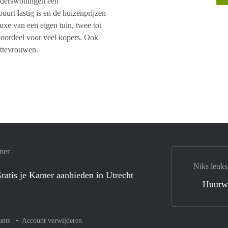
eiderswoningen een
buurt lastig is en de huizenprijzen
luxe van een eigen tuin, twee tot
 voordeel voor veel kopers. Ook
ittevrouwen.
mer
Niks leuks
ratis je Kamer aanbieden in Utrecht
Huurw
unts
Account verwijderen