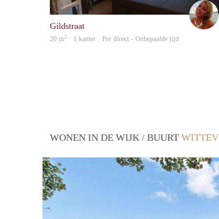
Gildstraat
2
20 m
· 1 kamer · Per direct - Onbepaalde tijd
WONEN IN DE WIJK / BUURT
WITTEV