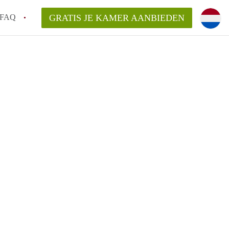
FAQ
GRATIS JE KAMER AANBIEDEN
Utrecht?
er te vinden in Utrecht?
te vinden!
t!