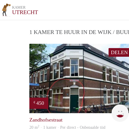
KAMER
UTRECHT
1 KAMER TE HUUR IN DE WIJK / BU
DELEN
450
€
Zandhofsestraat
2
20 m
· 1 kamer · Per direct - Onbepaalde tijd