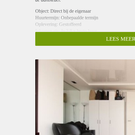
Object: Direct bij de eigenaar
Huurtermijn: Onbepaalde termijn
Oplevering: Gestoffeerd
Inkomen eis: Ja 2,8 x bruto huur
Garantiestelling mogelijk: Ja
LEES MEER
Borg: 1 maand
Bemiddeling kosten: Nee
Internet: Ja
Gedeelde keuken: Nee
Gedeelde Douche: Nee
Gedeelde woonkamer: Nee
Huisgenoten: Nee
Geslacht huisgenoten: N.v.t.