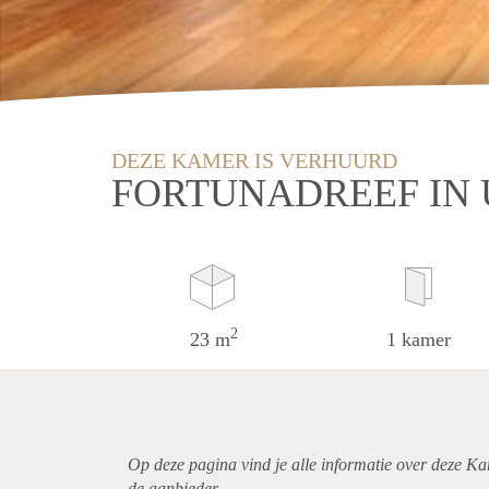
DEZE KAMER IS VERHUURD
FORTUNADREEF IN
2
23 m
1 kamer
Op deze pagina vind je alle informatie over deze Ka
de aanbieder.