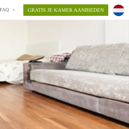
FAQ
GRATIS JE KAMER AANBIEDEN
Utrecht?
er te vinden in Utrecht?
te vinden!
t!