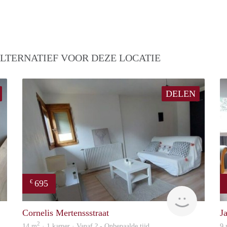
LTERNATIEF VOOR DEZE LOCATIE
DELEN
695
€
finder
finder
Cornelis Mertenssstraat
J
2
14 m
· 1 kamer · Vanaf ? - Onbepaalde tijd
9