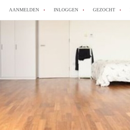
AANMELDEN
INLOGGEN
GEZOCHT
Hoe vind ik snel een kamer in 
Hoe moeilijk is het om een kam
Tips: om in Utrecht een kamer 
Hoe werkt Kamers Utrecht
How to translate KamersUtrech
Alle veelgestelde vragen