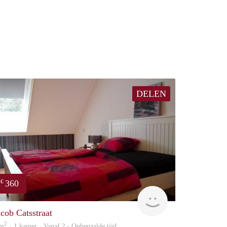
DELEN
360
€
Woning
acob Catsstraat
2
 m
· 1 kamer · Vanaf ? - Onbepaalde tijd