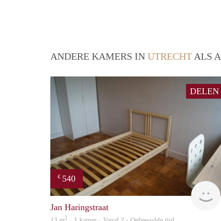
ANDERE KAMERS IN
UTRECHT
ALS A
DELEN
540
€
Jan Haringstraat
2
13 m
· 1 kamer · Vanaf ? - Onbepaalde tijd