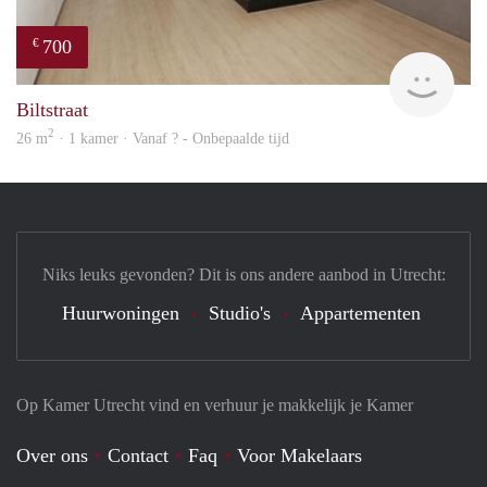
700
€
finde
Biltstraat
2
26 m
· 1 kamer · Vanaf ? - Onbepaalde tijd
Niks leuks gevonden? Dit is ons andere aanbod in Utrecht:
Huurwoningen
Studio's
Appartementen
Op Kamer Utrecht vind en verhuur je makkelijk je Kamer
Over ons
Contact
Faq
Voor Makelaars