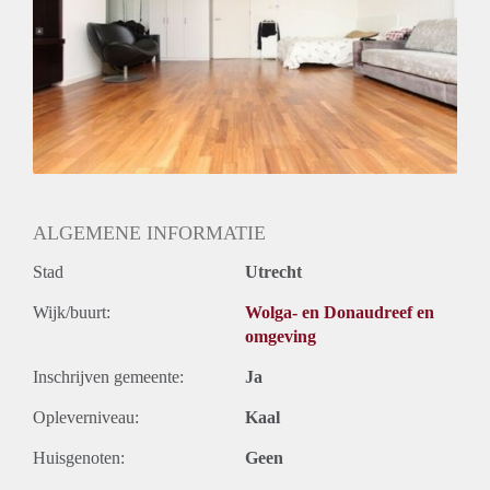
Huurtermijn
Onbepaalde termijn
Oplevering
Gestoffeerd
ALGEMENE INFORMATIE
Stad
Utrecht
Wijk/buurt:
Wolga- en Donaudreef en
omgeving
Inschrijven gemeente:
Ja
Opleverniveau:
Kaal
Huisgenoten:
Geen