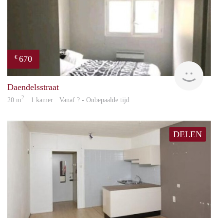
670
€
finde
Daendelsstraat
2
20 m
· 1 kamer · Vanaf ? - Onbepaalde tijd
DELEN