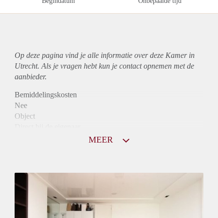
Begindatum
Onbepaalde tijd
Op deze pagina vind je alle informatie over deze Kamer in
Utrecht. Als je vragen hebt kun je contact opnemen met de
aanbieder.
Bemiddelingskosten
Nee
Object
Direct bij de eigenaar
Borg
MEER
570
Garantiestelling
Mogelijk
Huurtoeslag
Mogelijk
Inkomen eis
2,9 X Maandhuur Bruto