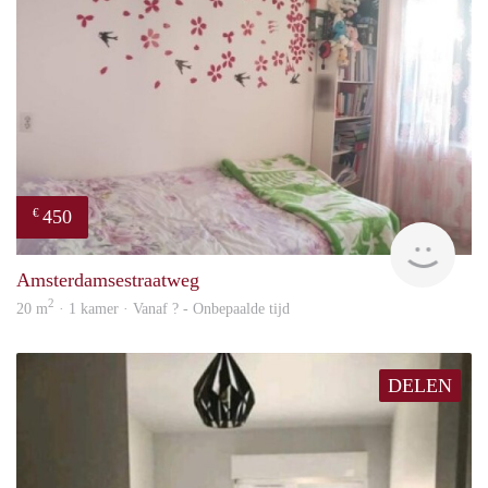
450
€
finde
Amsterdamsestraatweg
2
20 m
· 1 kamer · Vanaf ? - Onbepaalde tijd
DELEN