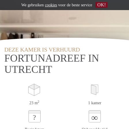
OK!
We gebruiken
cookies
voor de beste service
DEZE KAMER IS VERHUURD
FORTUNADREEF IN
UTRECHT
2
23 m
1 kamer
∞
?