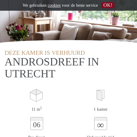
OK!
We gebruiken
cookies
voor de beste service
DEZE KAMER IS VERHUURD
ANDROSDREEF IN
UTRECHT
2
11 m
1 kamer
∞
06