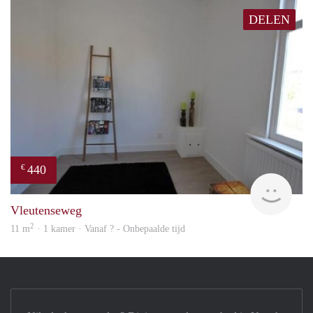
DELEN
440
€
rent
Vleutenseweg
2
11 m
· 1 kamer · Vanaf ? - Onbepaalde tijd