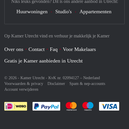
Niks leuks gevonden? Dit is ons andere aanbod in Utrecht:
Huurwoningen
Studio's
Appartementen
Op Kamer Utrecht vind en verhuur je makkelijk je Kamer
Over ons
Contact
Faq
Voor Makelaars
Gratis je Kamer aanbieden in Utrecht
© 2026 - Kamer Utrecht - KvK nr. 02094127 –
Nederland
Voorwaarden & privacy
Disclaimer
Spam & nep-accounts
Account verwijderen
Je rekent gemakkelijk af met Paypal
Je rekent gemakkelijk af met M
Je rekent gemakkelij
Je re