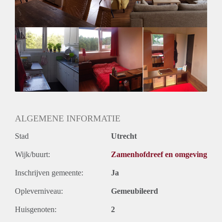
berichtje met wat leuke weetjes over jezelf en wie weet zien
we elkaar
ALGEMENE INFORMATIE
Stad
Utrecht
Wijk/buurt:
Zamenhofdreef en omgeving
Inschrijven gemeente:
Ja
Opleverniveau:
Gemeubileerd
Huisgenoten:
2