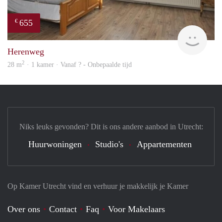
655
€
finde
Herenweg
2
28 m
· 1 kamer · Vanaf ? - Onbepaalde tijd
Niks leuks gevonden? Dit is ons andere aanbod in Utrecht:
Huurwoningen
Studio's
Appartementen
Op Kamer Utrecht vind en verhuur je makkelijk je Kamer
Over ons
Contact
Faq
Voor Makelaars