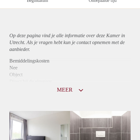
Begindatum
Onbepaalde tijd
Op deze pagina vind je alle informatie over deze Kamer in
Utrecht. Als je vragen hebt kun je contact opnemen met de
aanbieder.
Bemiddelingskosten
Nee
Object
Direct bij de eigenaar
Borg
MEER
680
Garantiestelling
Mogelijk
Huurtoeslag
Mogelijk
Inkomen eis
2,7 X Maandhuur Bruto