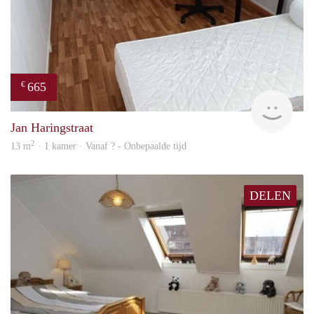
665
€
finde
Jan Haringstraat
2
13 m
· 1 kamer · Vanaf ? - Onbepaalde tijd
DELEN