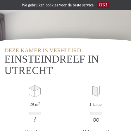
OK!
We gebruiken
cookies
voor de beste service
DEZE KAMER IS VERHUURD
EINSTEINDREEF IN
UTRECHT
2
29 m
1 kamer
∞
?