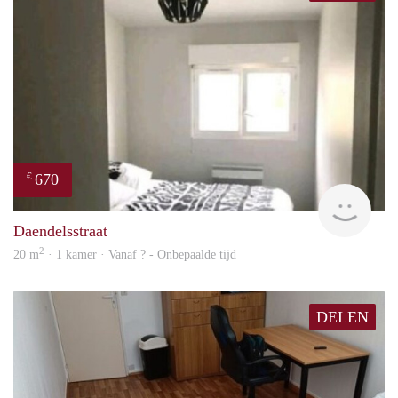
670
€
finde
Daendelsstraat
2
20 m
· 1 kamer · Vanaf ? - Onbepaalde tijd
DELEN