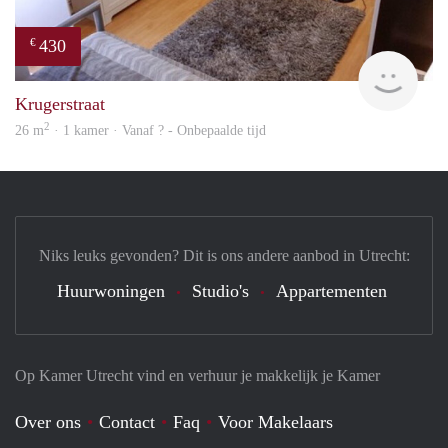
430
€
Woni
Krugerstraat
2
26 m
· 1 kamer · Vanaf ? - Onbepaalde tijd
Niks leuks gevonden? Dit is ons andere aanbod in Utrecht:
Huurwoningen
Studio's
Appartementen
Op Kamer Utrecht vind en verhuur je makkelijk je Kamer
Over ons
Contact
Faq
Voor Makelaars