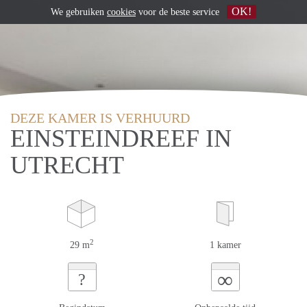
OK!
We gebruiken
cookies
voor de beste service
DEZE KAMER IS VERHUURD
EINSTEINDREEF IN
UTRECHT
2
29 m
1 kamer
∞
?