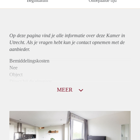
Begindatum
Onbepaalde tijd
Op deze pagina vind je alle informatie over deze Kamer in
Utrecht. Als je vragen hebt kun je contact opnemen met de
aanbieder.
Bemiddelingskosten
Nee
Object
Direct bij de eigenaar
Borg
MEER
655
Garantiestelling
Mogelijk
Huurtoeslag
Mogelijk
Inkomen eis
2,7 X Maandhuur Bruto