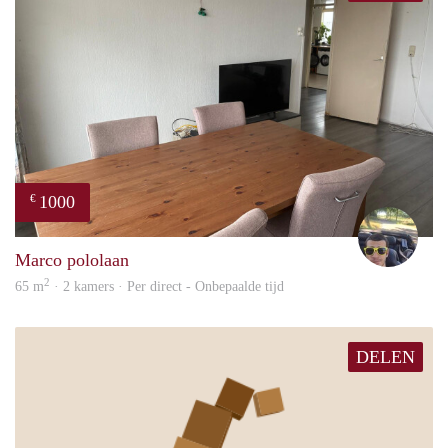
1000
€
Vasc
Marco pololaan
2
65 m
· 2 kamers · Per direct - Onbepaalde tijd
DELEN