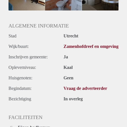
Huurtermijn
Onbepaalde termijn
Oplevering
Gestoffeerd
ALGEMENE INFORMATIE
Stad
Utrecht
Wijk/buurt:
Zamenhofdreef en omgeving
Inschrijven gemeente:
Ja
Opleverniveau:
Kaal
Huisgenoten:
Geen
Begindatum:
Vraag de adverteerder
Bezichtiging
In overleg
FACILITEITEN