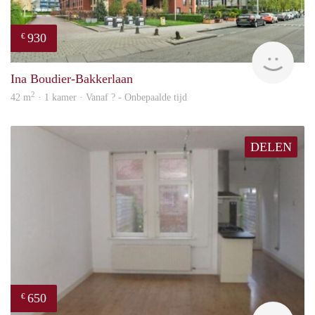
930
€
rent
Ina Boudier-Bakkerlaan
2
42 m
· 1 kamer · Vanaf ? - Onbepaalde tijd
DELEN
650
€
Woni