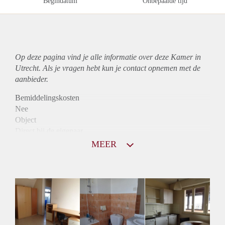
Begindatum
Onbepaalde tijd
Op deze pagina vind je alle informatie over deze Kamer in
Utrecht. Als je vragen hebt kun je contact opnemen met de
aanbieder.
Bemiddelingskosten
Nee
Object
Direct bij de eigenaar
Borg
MEER
675
Garantiestelling
Mogelijk
Huurtoeslag
Mogelijk
Inkomen eis
2,8 X De bruto huur