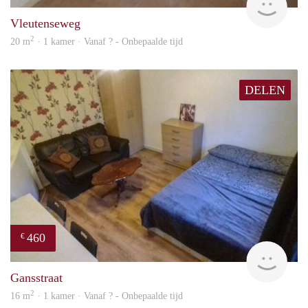
Vleutenseweg
2
20 m
· 1 kamer · Vanaf ? - Onbepaalde tijd
DELEN
460
€
finde
Gansstraat
2
16 m
· 1 kamer · Vanaf ? - Onbepaalde tijd