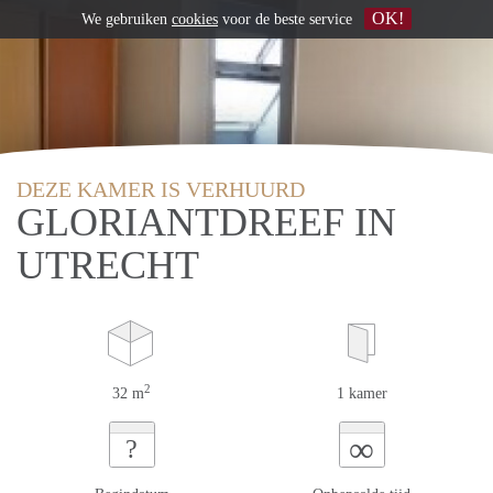
OK!
We gebruiken
cookies
voor de beste service
DEZE KAMER IS VERHUURD
GLORIANTDREEF IN
UTRECHT
2
32 m
1 kamer
∞
?