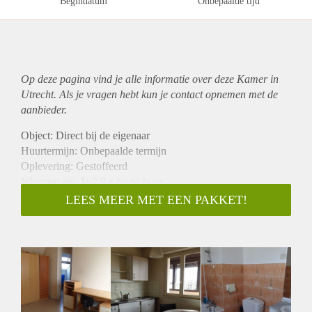
Begindatum
Onbepaalde tijd
Op deze pagina vind je alle informatie over deze Kamer in
Utrecht. Als je vragen hebt kun je contact opnemen met de
aanbieder.
Object: Direct bij de eigenaar
Huurtermijn: Onbepaalde termijn
Oplevering: Gestoffeerd
Inkomen eis: Ja 2,9 x bruto huur
Garantiestelling mogelijk: Ja
LEES MEER MET EEN PAKKET!
Borg: 1 maand
Bemiddeling kosten: Nee
Internet: Ja
Gedeelde keuken: Nee
Gedeelde Douche: Nee
Gedeelde woonkamer: Nee
Huisgenoten: Nee