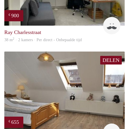
900
€
Ram
Ray Charlesstraat
2
38 m
· 2 kamers · Per direct - Onbepaalde tijd
DELEN
655
€
Woni