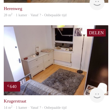
Herenweg
2
28 m
· 1 kamer · Vanaf ? - Onbepaalde tijd
DELEN
640
€
finde
Krugerstraat
2
14 m
· 1 kamer · Vanaf ? - Onbepaalde tijd