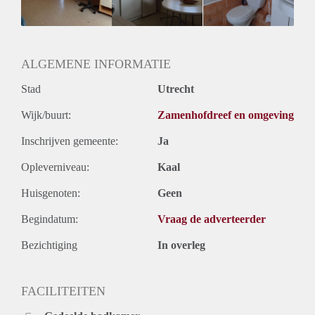
Geslacht huisgenoten: N.v.t.
ALGEMENE INFORMATIE
Stad
Utrecht
Wijk/buurt:
Zamenhofdreef en omgeving
Inschrijven gemeente:
Ja
Opleverniveau:
Kaal
Huisgenoten:
Geen
Begindatum:
Vraag de adverteerder
Bezichtiging
In overleg
FACILITEITEN