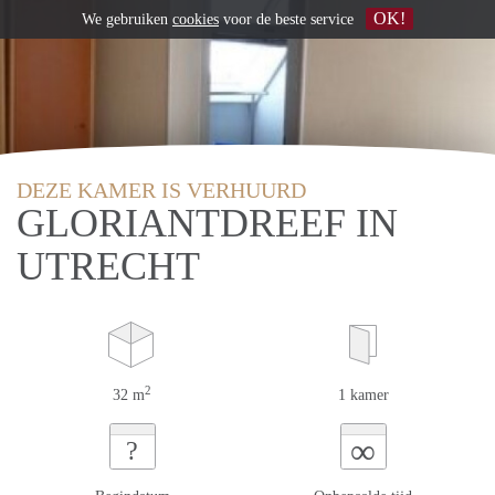
OK!
We gebruiken
cookies
voor de beste service
DEZE KAMER IS VERHUURD
GLORIANTDREEF IN
UTRECHT
2
32 m
1 kamer
∞
?