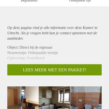
Begindatum
Onbepaalde tijd
Op deze pagina vind je alle informatie over deze Kamer in
Utrecht. Als je vragen hebt kun je contact opnemen met de
aanbieder.
Object: Direct bij de eigenaar
Huurtermijn: Onbepaalde termijn
Oplevering: Gestoffeerd
Inkomen eis: Ja 2,9 x bruto huur
Garantiestelling mogelijk: Ja
LEES MEER MET EEN PAKKET!
Borg: 1 maand
Bemiddeling kosten: Nee
Internet: Ja
Gedeelde keuken: Nee
Gedeelde Douche: Nee
Gedeelde woonkamer: Nee
Huisgenoten: Nee