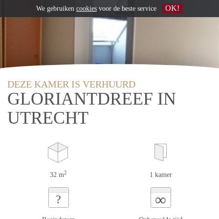
OK!
We gebruiken
cookies
voor de beste service
DEZE KAMER IS VERHUURD
GLORIANTDREEF IN
UTRECHT
2
32 m
1 kamer
∞
?