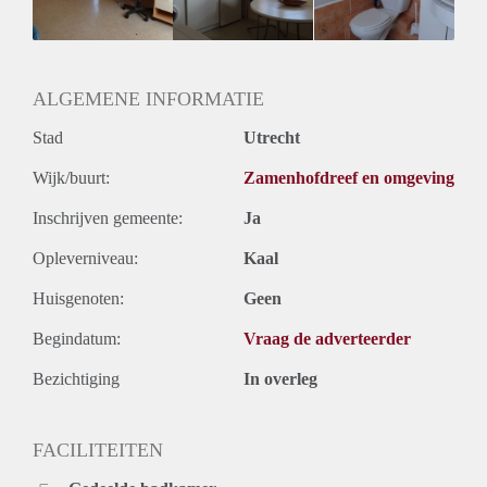
Geslacht huisgenoten: N.v.t.
ALGEMENE INFORMATIE
Stad
Utrecht
Wijk/buurt:
Zamenhofdreef en omgeving
Inschrijven gemeente:
Ja
Opleverniveau:
Kaal
Huisgenoten:
Geen
Begindatum:
Vraag de adverteerder
Bezichtiging
In overleg
FACILITEITEN