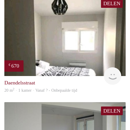
DELEN
670
€
finde
Daendelsstraat
2
20 m
· 1 kamer · Vanaf ? - Onbepaalde tijd
DELEN