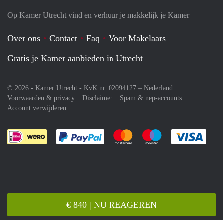
Op Kamer Utrecht vind en verhuur je makkelijk je Kamer
Over ons
Contact
Faq
Voor Makelaars
Gratis je Kamer aanbieden in Utrecht
© 2026 - Kamer Utrecht - KvK nr. 02094127 –
Nederland
Voorwaarden & privacy
Disclaimer
Spam & nep-accounts
Account verwijderen
Je rekent gemakkelijk af met Paypal
Je rekent gemakkelijk af met M
Je rekent gemakkelij
Je re
€ 840 | NU REAGEREN