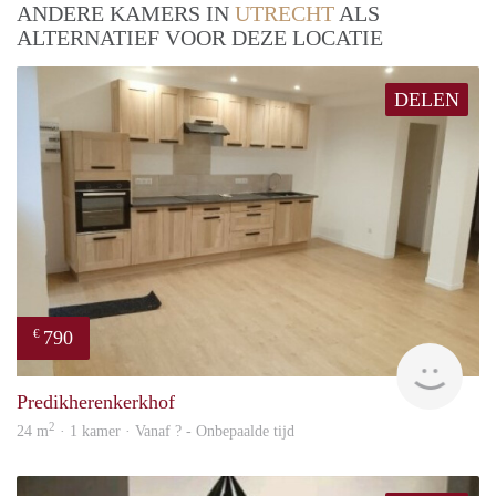
ANDERE KAMERS IN
UTRECHT
ALS
ALTERNATIEF VOOR DEZE LOCATIE
DELEN
790
€
finde
Predikherenkerkhof
2
24 m
· 1 kamer · Vanaf ? - Onbepaalde tijd