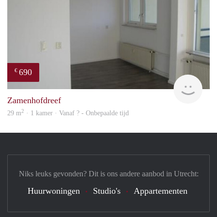
690
€
Woni
Zamenhofdreef
2
29 m
· 1 kamer · Vanaf ? - Onbepaalde tijd
Niks leuks gevonden? Dit is ons andere aanbod in Utrecht:
Huurwoningen
Studio's
Appartementen