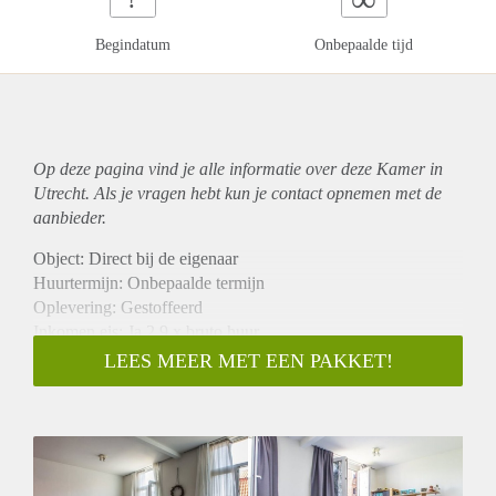
Begindatum
Onbepaalde tijd
Op deze pagina vind je alle informatie over deze Kamer in
Utrecht. Als je vragen hebt kun je contact opnemen met de
aanbieder.
Object: Direct bij de eigenaar
Huurtermijn: Onbepaalde termijn
Oplevering: Gestoffeerd
Inkomen eis: Ja 2,9 x bruto huur
Garantiestelling mogelijk: Ja
LEES MEER MET EEN PAKKET!
Borg: 1 maand
Bemiddeling kosten: Nee
Internet: Ja
Gedeelde keuken: Nee
Gedeelde Douche: Nee