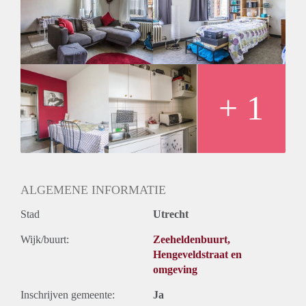
Gedeelde woonkamer: Nee
Huisgenoten: Nee
Geslacht huisgenoten: N.v.t
+ 1
ALGEMENE INFORMATIE
Stad
Utrecht
Wijk/buurt:
Zeeheldenbuurt,
Hengeveldstraat en
omgeving
Inschrijven gemeente:
Ja