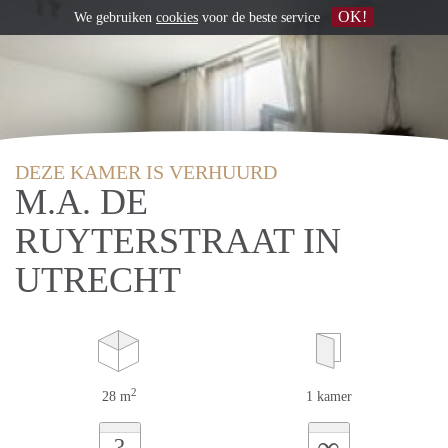
OK!
We gebruiken
cookies
voor de beste service
DEZE KAMER IS VERHUURD
M.A. DE
RUYTERSTRAAT IN
UTRECHT
2
28 m
1 kamer
∞
?