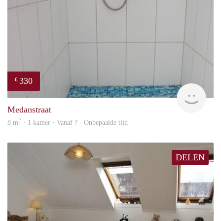
330
€
finde
Medanstraat
2
8 m
· 1 kamer · Vanaf ? - Onbepaalde tijd
DELEN