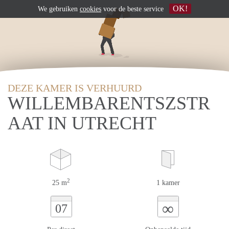
OK!
We gebruiken
cookies
voor de beste service
DEZE KAMER IS VERHUURD
WILLEMBARENTSZSTR
AAT IN UTRECHT
2
25 m
1 kamer
∞
07