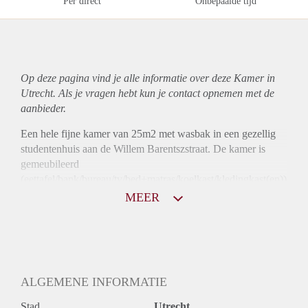
Per direct
Onbepaalde tijd
Op deze pagina vind je alle informatie over deze Kamer in
Utrecht. Als je vragen hebt kun je contact opnemen met de
aanbieder.
Een hele fijne kamer van 25m2 met wasbak in een gezellig
studentenhuis aan de Willem Barentszstraat. De kamer is
gemeubileerd
(eettafel/bank/bureau/tv/bed+matras/koelkast/kledingkast(en))
en twee keukens, twee wc's, een badkamer, een balkon en
MEER
tuin worden gedeeld met 5 andere huisgenoten.
ALGEMENE INFORMATIE
Stad
Utrecht