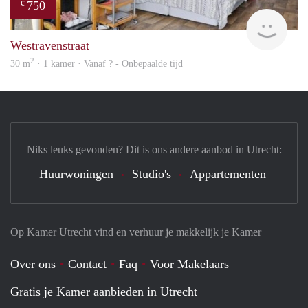
750
€
Woni
Westravenstraat
2
30 m
· 1 kamer · Vanaf ? - Onbepaalde tijd
Niks leuks gevonden? Dit is ons andere aanbod in Utrecht:
Huurwoningen
Studio's
Appartementen
Op Kamer Utrecht vind en verhuur je makkelijk je Kamer
Over ons
Contact
Faq
Voor Makelaars
Gratis je Kamer aanbieden in Utrecht