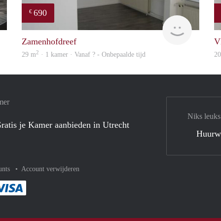
690
€
Woning
Woning
Zamenhofdreef
V
2
29 m
· 1 kamer · Vanaf ? - Onbepaalde tijd
2
mer
Niks leuks
ratis je Kamer aanbieden in Utrecht
Huurw
unts
Account verwijderen
met Paypal
kelijk af met Mastercard
ent gemakkelijk af met Meastro
Je rekent gemakkelijk af met Visa