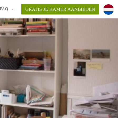
FAQ
GRATIS JE KAMER AANBIEDEN
Utrecht?
er te vinden in Utrecht?
te vinden!
t!