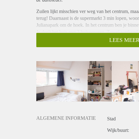
Zuilen lijkt misschien ver weg van het centrum, maaa
terug! Daarnaast is de supermarkt 3 min lopen, woon
Julianapark om de hoek. In het centrum ben je binne
Je deelt het huis met 3 huisgenoten. Zowel werken
badkamer (met wasmachine!), keuken en balkon.
LEES MEER
Interesse? Stuur mij dan een bericht.
ALGEMENE INFORMATIE
Stad
Wijk/buurt: