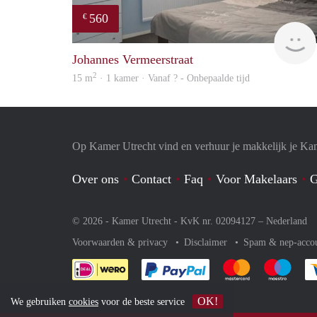
560
€
Johannes Vermeerstraat
2
15 m
· 1 kamer · Vanaf ? - Onbepaalde tijd
Op Kamer Utrecht vind en verhuur je makkelijk je Ka
Over ons
Contact
Faq
Voor Makelaars
G
© 2026 - Kamer Utrecht - KvK nr. 02094127 –
Nederland
Voorwaarden & privacy
Disclaimer
Spam & nep-acco
Je rekent gemakkelijk af 
Je rekent gemak
Je rek
OK!
We gebruiken
cookies
voor de beste service