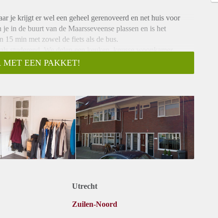
ar je krijgt er wel een geheel gerenoveerd en net huis voor
 je in de buurt van de Maarsseveense plassen en is het
n 15 min met zowel de fiets als de bus.
d als studerend. We delen een keuken, knusse woonkamer,
 MET EEN PAKKET!
Utrecht
Zuilen-Noord