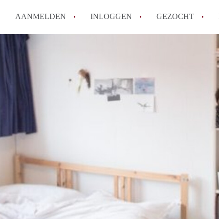
AANMELDEN
INLOGGEN
GEZOCHT
Hoe vind ik snel een kamer in 
Hoe moeilijk is het om een kam
Tips: om in Utrecht een kamer 
Hoe werkt Kamers Utrecht
How to translate KamersUtrech
Alle veelgestelde vragen