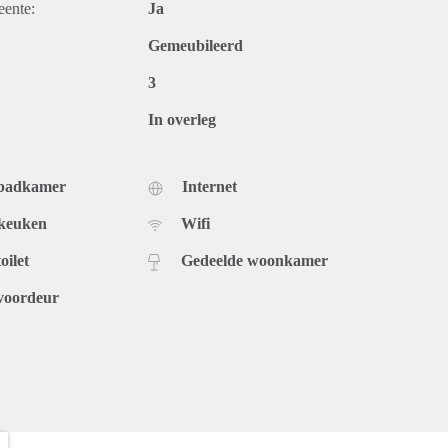
eente:
Ja
Gemeubileerd
3
In overleg
 badkamer
Internet
 keuken
Wifi
oilet
Gedeelde woonkamer
voordeur