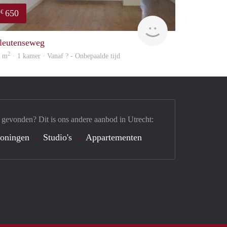
650
€
Woning
leutenseweg
2
0 m
· 1 kamer · Vanaf ? - Onbepaalde tijd
 gevonden? Dit is ons andere aanbod in Utrecht:
oningen
Studio's
Appartementen