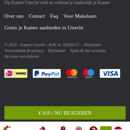
Op Kamer Utrecht vind en verhuur je makkelijk je Kamer
Over ons
Contact
Faq
Voor Makelaars
Gratis je Kamer aanbieden in Utrecht
© 2026 - Kamer Utrecht - KvK nr. 02094127 –
Nederland
Voorwaarden & privacy
Disclaimer
Spam & nep-accounts
Account verwijderen
Je rekent gemakkelijk af met Paypal
Je rekent gemakkelijk af met M
Je rekent gemakkelij
Je re
€ 810 | NU REAGEREN