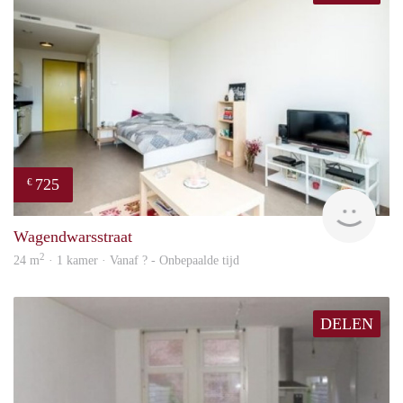
725
€
finde
Wagendwarsstraat
2
24 m
· 1 kamer · Vanaf ? - Onbepaalde tijd
DELEN