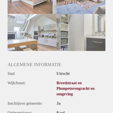
Geslacht huisgenoten: N.v.t.
ALGEMENE INFORMATIE
Stad
Utrecht
Wijk/buurt:
Breedstraat en
Plompetorengracht en
omgeving
Inschrijven gemeente:
Ja
Opleverniveau:
Kaal