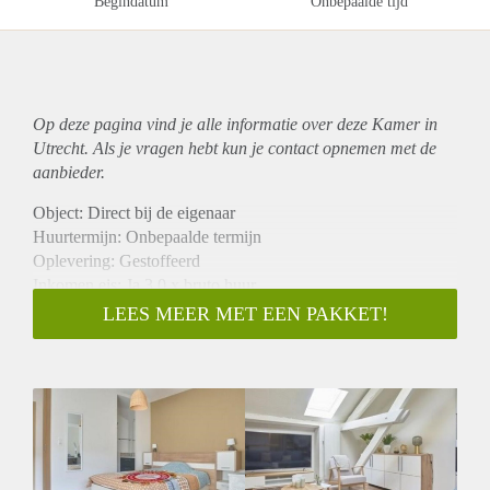
Begindatum
Onbepaalde tijd
Op deze pagina vind je alle informatie over deze Kamer in
Utrecht. Als je vragen hebt kun je contact opnemen met de
aanbieder.
Object: Direct bij de eigenaar
Huurtermijn: Onbepaalde termijn
Oplevering: Gestoffeerd
Inkomen eis: Ja 3,0 x bruto huur
Garantiestelling mogelijk: Ja
LEES MEER MET EEN PAKKET!
Borg: 1 maand
Bemiddeling kosten: Nee
Internet: Ja
Gedeelde keuken: Nee
Gedeelde Douche: Nee
Gedeelde woonkamer: Nee
Huisgenoten: Nee