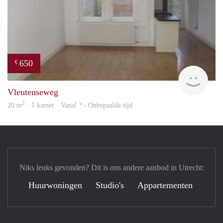
650
€
Woni
Vleutenseweg
2
20 m
· 1 kamer · Vanaf ? - Onbepaalde tijd
Niks leuks gevonden? Dit is ons andere aanbod in Utrecht:
Huurwoningen
Studio's
Appartementen