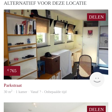
ALTERNATIEF VOOR DEZE LOCATIE
DELEN
765
€
rent
Parkstraat
2
30 m
· 1 kamer · Vanaf ? - Onbepaalde tijd
DELEN