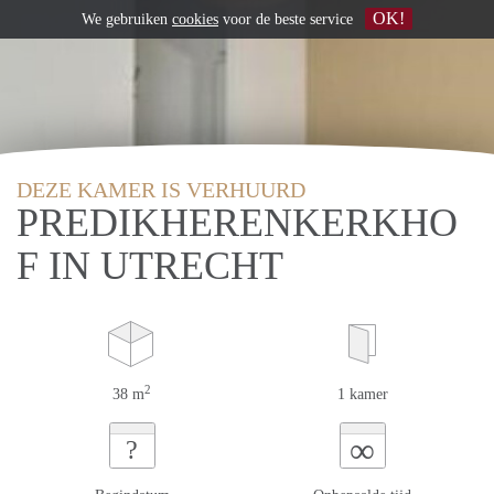
OK!
We gebruiken
cookies
voor de beste service
DEZE KAMER IS VERHUURD
PREDIKHERENKERKHO
F IN UTRECHT
2
38 m
1 kamer
∞
?