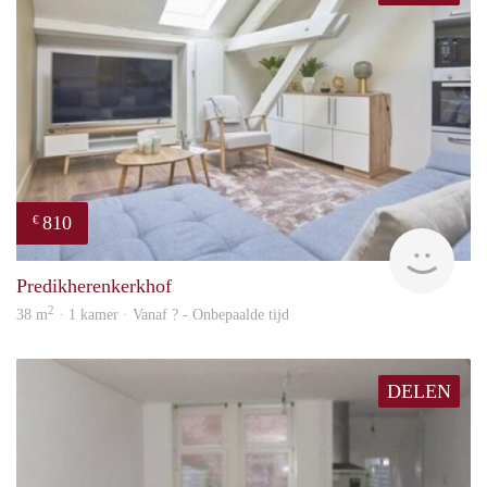
810
€
finde
Predikherenkerkhof
2
38 m
· 1 kamer · Vanaf ? - Onbepaalde tijd
DELEN