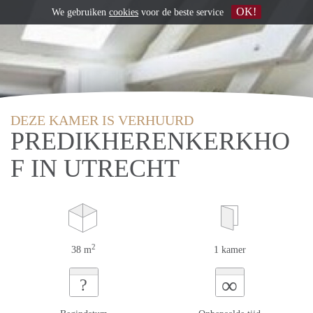
OK!
We gebruiken
cookies
voor de beste service
DEZE KAMER IS VERHUURD
PREDIKHERENKERKHO
F IN UTRECHT
2
38 m
1 kamer
∞
?