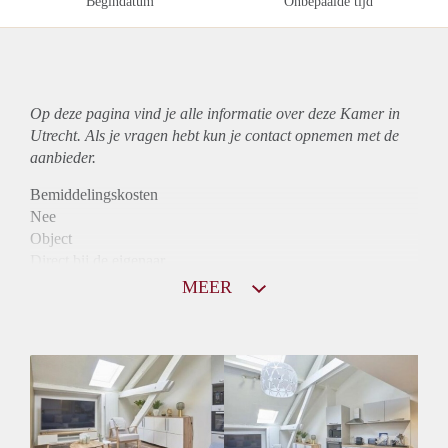
Begindatum
Onbepaalde tijd
Op deze pagina vind je alle informatie over deze Kamer in
Utrecht. Als je vragen hebt kun je contact opnemen met de
aanbieder.
Bemiddelingskosten
Nee
Object
Direct bij de eigenaar
Borg
MEER
800
Garantiestelling
Mogelijk
Huurtoeslag
Mogelijk
Inkomen eis
2,7 X De bruto huur