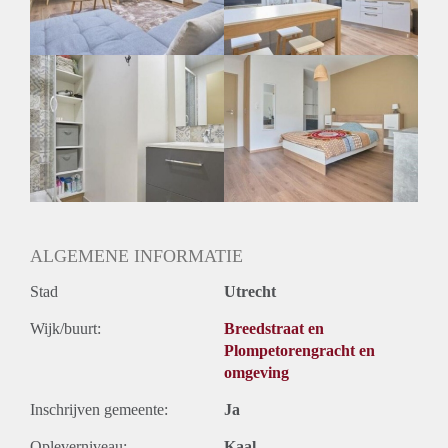
Huurtermijn
Onbepaalde termijn
Oplevering
Gestoffeerd
ALGEMENE INFORMATIE
Stad
Utrecht
Wijk/buurt:
Breedstraat en
Plompetorengracht en
omgeving
Inschrijven gemeente:
Ja
Opleverniveau:
Kaal