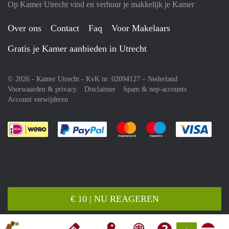
Op Kamer Utrecht vind en verhuur je makkelijk je Kamer
Over ons
Contact
Faq
Voor Makelaars
Gratis je Kamer aanbieden in Utrecht
© 2026 - Kamer Utrecht - KvK nr. 02094127 –
Nederland
Voorwaarden & privacy
Disclaimer
Spam & nep-accounts
Account verwijderen
Je rekent gemakkelijk af met Paypal
Je rekent gemakkelijk af met M
Je rekent gemakkelij
Je re
€ 10 | NU REAGEREN