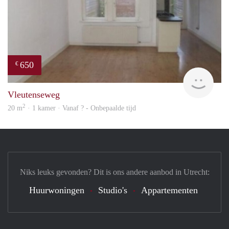
650
€
finde
Vleutenseweg
2
20 m
· 1 kamer · Vanaf ? - Onbepaalde tijd
Niks leuks gevonden? Dit is ons andere aanbod in Utrecht:
Huurwoningen
Studio's
Appartementen