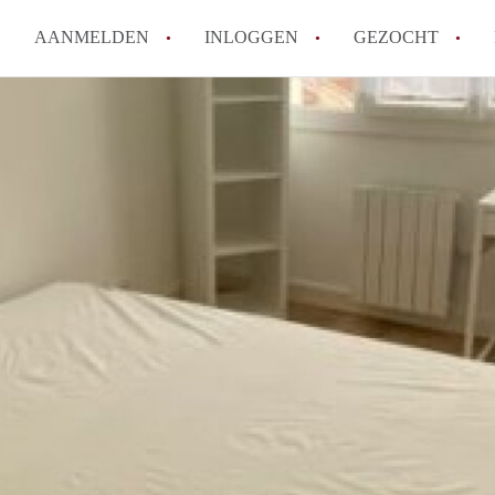
AANMELDEN
INLOGGEN
GEZOCHT
Hoe vind ik snel een kamer in 
Hoe moeilijk is het om een kam
Tips: om in Utrecht een kamer 
Hoe werkt Kamers Utrecht
How to translate KamersUtrech
Alle veelgestelde vragen