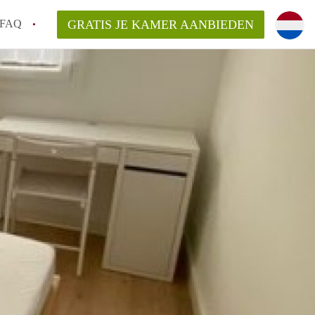
FAQ
GRATIS JE KAMER AANBIEDEN
Utrecht?
er te vinden in Utrecht?
te vinden!
t!