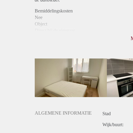
Bemiddelingskosten
Nee
Object
Direct bij de eigenaar
Borg
530
Garantiestelling
Mogelijk
Huurtoeslag
Mogelijk
Inkomen eis
3,0 X Maandhuur Bruto
Huurtermijn
Onbepaalde termijn
Oplevering
Kaal
ALGEMENE INFORMATIE
Stad
Wijk/buurt: