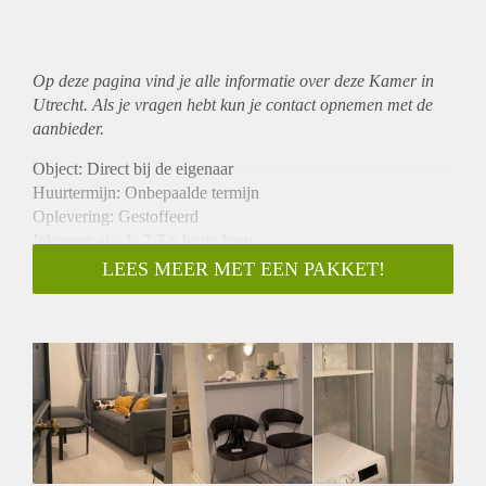
Op deze pagina vind je alle informatie over deze Kamer in
Utrecht. Als je vragen hebt kun je contact opnemen met de
aanbieder.
Object: Direct bij de eigenaar
Huurtermijn: Onbepaalde termijn
Oplevering: Gestoffeerd
Inkomen eis: Ja 2,7 x bruto huur
Garantiestelling mogelijk: Ja
LEES MEER MET EEN PAKKET!
Borg: 1 maand
Bemiddeling kosten: Nee
Internet: Ja
Gedeelde keuken: Nee
Gedeelde Douche: Nee
Gedeelde woonkamer: Nee
Huisgenoten: Nee
Geslacht huisgenoten: N.v.t.