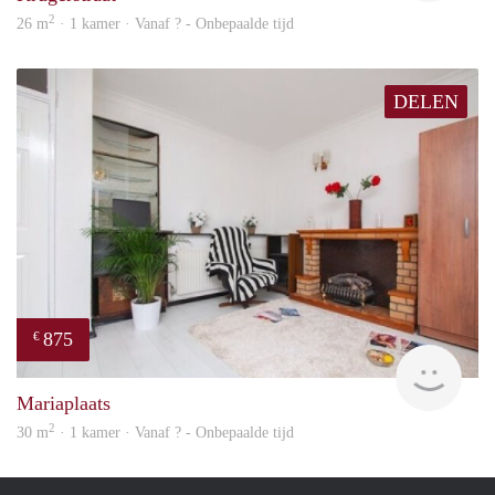
2
26 m
· 1 kamer · Vanaf ? - Onbepaalde tijd
DELEN
875
€
finde
Mariaplaats
2
30 m
· 1 kamer · Vanaf ? - Onbepaalde tijd