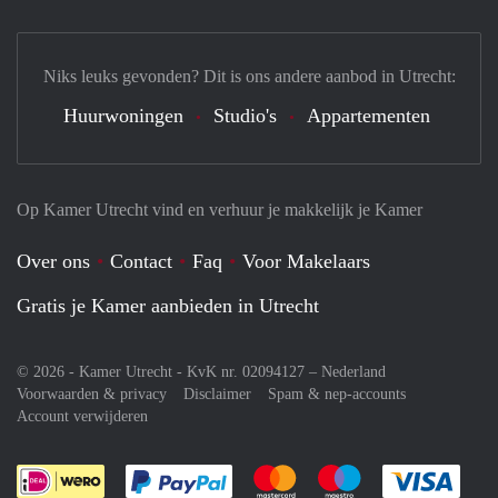
Niks leuks gevonden? Dit is ons andere aanbod in Utrecht:
Huurwoningen
Studio's
Appartementen
Op Kamer Utrecht vind en verhuur je makkelijk je Kamer
Over ons
Contact
Faq
Voor Makelaars
Gratis je Kamer aanbieden in Utrecht
© 2026 - Kamer Utrecht - KvK nr. 02094127 –
Nederland
Voorwaarden & privacy
Disclaimer
Spam & nep-accounts
Account verwijderen
Je rekent gemakkelijk af met Paypal
Je rekent gemakkelijk af met M
Je rekent gemakkelij
Je re