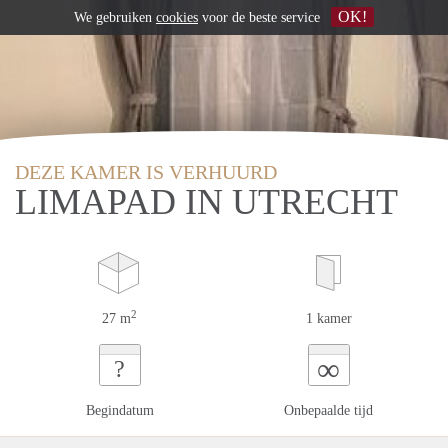
OK!
We gebruiken
cookies
voor de beste service
DEZE KAMER IS VERHUURD
LIMAPAD IN UTRECHT
2
27 m
1 kamer
∞
?
Begindatum
Onbepaalde tijd