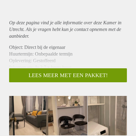
Op deze pagina vind je alle informatie over deze Kamer in
Utrecht. Als je vragen hebt kun je contact opnemen met de
aanbieder.
Object: Direct bij de eigenaar
Huurtermijn: Onbepaalde termijn
Oplevering: Gestoffeerd
Inkomen eis: Ja 2,7 x bruto huur
Garantiestelling mogelijk: Ja
LEES MEER MET EEN PAKKET!
Borg: 1 maand
Bemiddeling kosten: Nee
Internet: Ja
Gedeelde keuken: Nee
Gedeelde Douche: Nee
Gedeelde woonkamer: Nee
Huisgenoten: Nee
Geslacht huisgenoten: N.v.t.