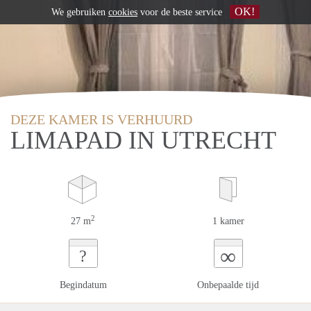
OK!
We gebruiken
cookies
voor de beste service
DEZE KAMER IS VERHUURD
LIMAPAD IN UTRECHT
2
27 m
1 kamer
∞
?
Begindatum
Onbepaalde tijd