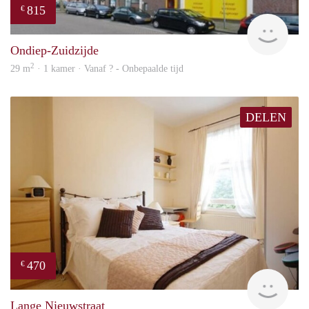
815
€
finde
Ondiep-Zuidzijde
2
29 m
· 1 kamer · Vanaf ? - Onbepaalde tijd
DELEN
470
€
Woni
Lange Nieuwstraat