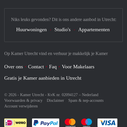
Niks leuks gevonden? Dit is ons andere aanbod in Utrecht:
Huurwoningen
Studio's
Appartementen
Op Kamer Utrecht vind en verhuur je makkelijk je Kamer
Over ons
Contact
Faq
Voor Makelaars
Gratis je Kamer aanbieden in Utrecht
© 2026 - Kamer Utrecht - KvK nr. 02094127 –
Nederland
Voorwaarden & privacy
Disclaimer
Spam & nep-accounts
Account verwijderen
Je rekent gemakkelijk af met Paypal
Je rekent gemakkelijk af met M
Je rekent gemakkelij
Je re