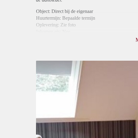
Object: Direct bij de eigenaar
Huurtermijn: Bepaalde termijn
Oplevering: Zie foto
Inkomen eis: Nee
Borg: 1 maand
Bemiddeling kosten: Nee
Internet: Ja
Gedeelde keuken: Ja
Gedeelde Douche: Ja
Gedeelde woonkamer: Ja
Huisgenoten: Ja
Geslacht huisgenoten: Gemengd