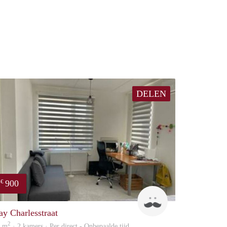
DELEN
900
€
Rama
ay Charlesstraat
2
8 m
· 2 kamers · Per direct - Onbepaalde tijd