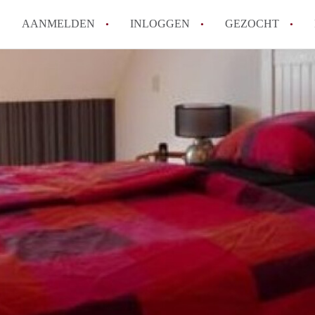
AANMELDEN
INLOGGEN
GEZOCHT
Hoe vind ik snel een kamer in 
Hoe moeilijk is het om een kam
Tips: om in Utrecht een kamer 
Hoe werkt Kamers Utrecht
How to translate KamersUtrech
Alle veelgestelde vragen