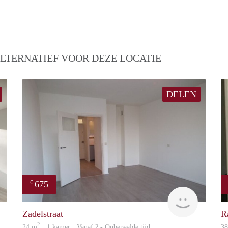
LTERNATIEF VOOR DEZE LOCATIE
DELEN
675
€
Woning
finder
Zadelstraat
R
2
24 m
· 1 kamer · Vanaf ? - Onbepaalde tijd
3