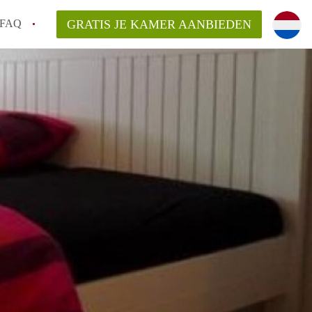
FAQ
GRATIS JE KAMER AANBIEDEN
Utrecht?
er te vinden in Utrecht?
te vinden!
t!