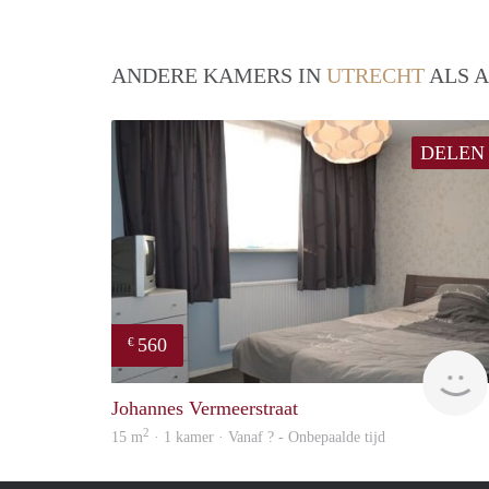
ANDERE KAMERS IN
UTRECHT
ALS A
DELEN
560
€
Johannes Vermeerstraat
2
15 m
· 1 kamer · Vanaf ? - Onbepaalde tijd