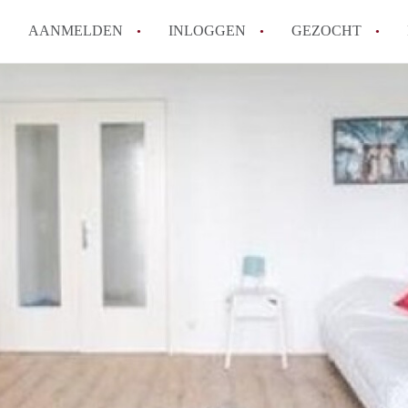
AANMELDEN
INLOGGEN
GEZOCHT
Hoe vind ik snel een kamer in 
Hoe moeilijk is het om een kam
Tips: om in Utrecht een kamer 
Hoe werkt Kamers Utrecht
How to translate KamersUtrech
Alle veelgestelde vragen