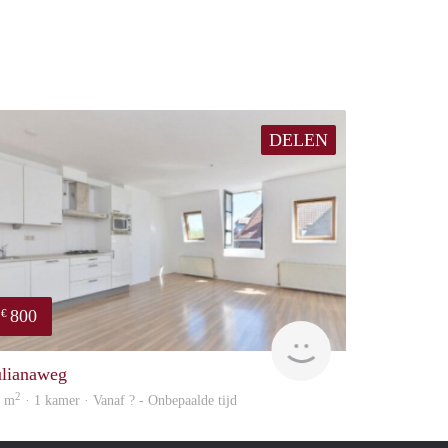
DELEN
800
€
Woning
ulianaweg
2
9 m
· 1 kamer · Vanaf ? - Onbepaalde tijd