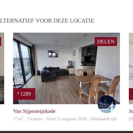
LTERNATIEF VOOR DEZE LOCATIE
DELEN
1289
€
Woning
Thijs
Van Sijpesteijnkade
J
2
77 m
· 3 kamers · Vanaf 15 augustus 2026 - Onbepaalde tijd
2