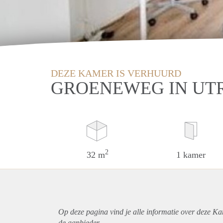
DEZE KAMER IS VERHUURD
GROENEWEG IN UT
2
32 m
1 kamer
Op deze pagina vind je alle informatie over deze Ka
de aanbieder.