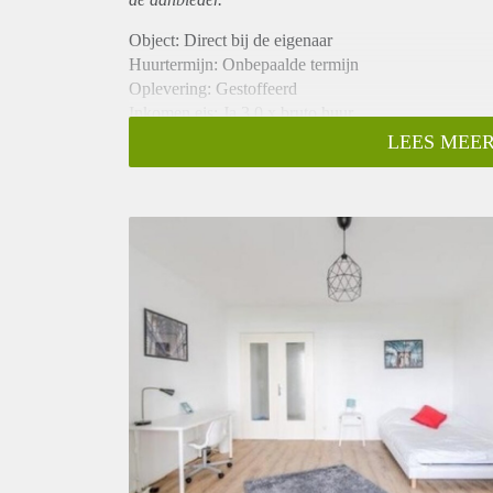
Object: Direct bij de eigenaar
Huurtermijn: Onbepaalde termijn
Oplevering: Gestoffeerd
Inkomen eis: Ja 3,0 x bruto huur
Garantiestelling mogelijk: Ja
LEES MEER
Borg: 1 maand
Bemiddeling kosten: Nee
Internet: Ja
Gedeelde keuken: Nee
Gedeelde Douche: Nee
Gedeelde woonkamer: Nee
Huisgenoten: Nee
Geslacht huisgenoten: N.v.t.