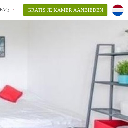
FAQ
GRATIS JE KAMER AANBIEDEN
Utrecht?
er te vinden in Utrecht?
te vinden!
t!