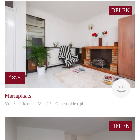
DELEN
875
€
finde
Mariaplaats
2
30 m
· 1 kamer · Vanaf ? - Onbepaalde tijd
DELEN