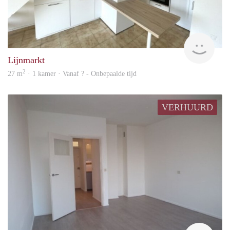
finde
Lijnmarkt
2
27 m
· 1 kamer · Vanaf ? - Onbepaalde tijd
VERHUURD
rent