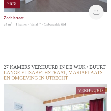
675
€
finde
Zadelstraat
2
24 m
· 1 kamer · Vanaf ? - Onbepaalde tijd
27 KAMERS VERHUURD IN DE WIJK / BUURT
LANGE ELISABETHSTRAAT, MARIAPLAATS
EN OMGEVING IN UTRECHT
VERHUURD