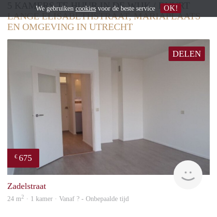
5 KAMERS TE HUUR IN DE WIJK / BUURT
OK!
We gebruiken
cookies
voor de beste service
LANGE ELISABETHSTRAAT, MARIAPLAATS
EN OMGEVING IN UTRECHT
DELEN
675
€
Woni
Zadelstraat
2
24 m
· 1 kamer · Vanaf ? - Onbepaalde tijd