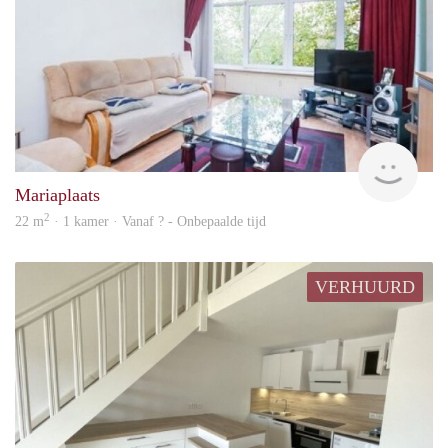
finde
Mariaplaats
2
22 m
· 1 kamer · Vanaf ? - Onbepaalde tijd
VERHUURD