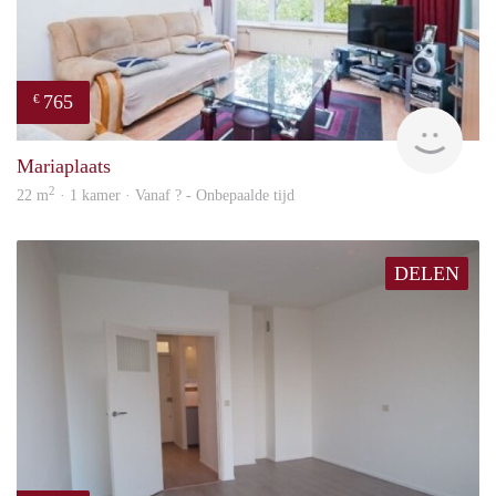
765
€
finde
Mariaplaats
2
22 m
· 1 kamer · Vanaf ? - Onbepaalde tijd
DELEN