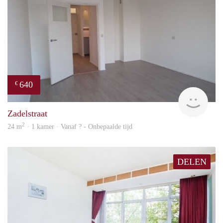
640
€
finde
Zadelstraat
2
24 m
· 1 kamer · Vanaf ? - Onbepaalde tijd
DELEN