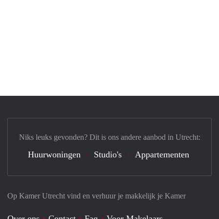
Niks leuks gevonden? Dit is ons andere aanbod in Utrecht:
Huurwoningen
Studio's
Appartementen
Op Kamer Utrecht vind en verhuur je makkelijk je Kamer
Over ons
Contact
Faq
Voor Makelaars