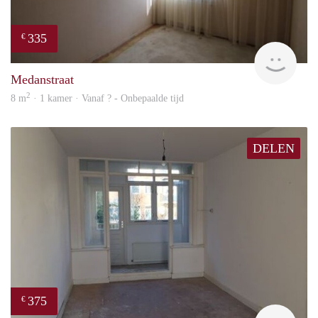
335
€
finde
Medanstraat
2
8 m
· 1 kamer · Vanaf ? - Onbepaalde tijd
DELEN
375
€
finde