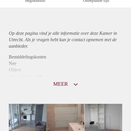
Begindatum
Onbepaalde tijd
Op deze pagina vind je alle informatie over deze Kamer in
Utrecht. Als je vragen hebt kun je contact opnemen met de
aanbieder.
Bemiddelingskosten
Nee
Object
Direct bij de eigenaar
Borg
MEER
510
Garantiestelling
Mogelijk
Huurtoeslag
Mogelijk
Inkomen eis
3,0 X Maandhuur Bruto