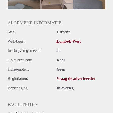
Huurtermijn
Onbepaalde termijn
Oplevering
Kaal
ALGEMENE INFORMATIE
Stad
Utrecht
Wijk/buurt:
Lombok-West
Inschrijven gemeente:
Ja
Opleverniveau:
Kaal
Huisgenoten:
Geen
Begindatum:
Vraag de adverteerder
Bezichtiging
In overleg
FACILITEITEN