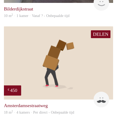
Bilderdijkstraat
2
10 m
· 1 kamer · Vanaf ? - Onbepaalde tijd
DELEN
450
€
Henk
Amsterdamsestraatweg
2
18 m
· 4 kamers · Per direct - Onbepaalde tijd