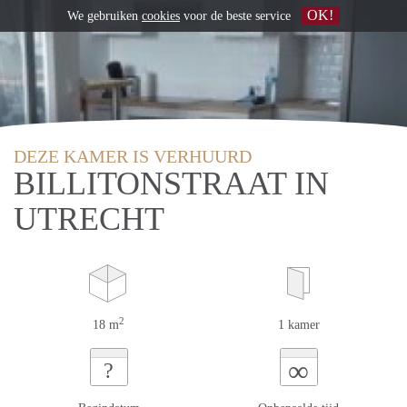
OK!
We gebruiken
cookies
voor de beste service
DEZE KAMER IS VERHUURD
BILLITONSTRAAT IN
UTRECHT
2
18 m
1 kamer
∞
?