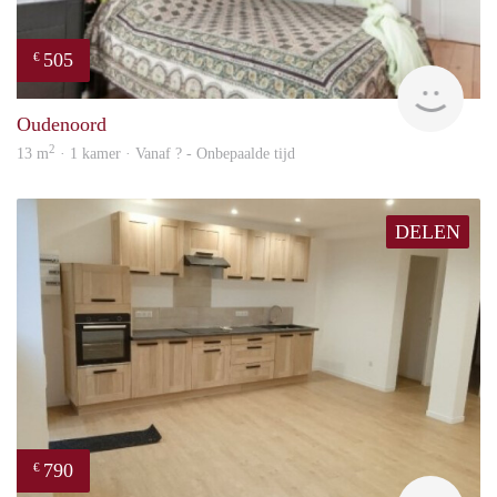
505
€
rent
Oudenoord
2
13 m
· 1 kamer · Vanaf ? - Onbepaalde tijd
DELEN
790
€
finde