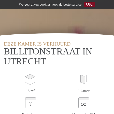
OK!
We gebruiken
cookies
voor de beste service
DEZE KAMER IS VERHUURD
BILLITONSTRAAT IN
UTRECHT
2
18 m
1 kamer
∞
?