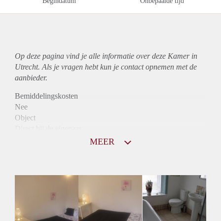
Begindatum
Onbepaalde tijd
Op deze pagina vind je alle informatie over deze Kamer in
Utrecht. Als je vragen hebt kun je contact opnemen met de
aanbieder.
Bemiddelingskosten
Nee
Object
Direct bij de eigenaar
Borg
MEER
515
Garantiestelling
Niet mogelijk
Huurtoeslag
Niet mogelijk
Inkomen eis
N.V.T.