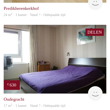
Predikherenkerkhof
2
24 m
· 1 kamer · Vanaf ? - Onbepaalde tijd
DELEN
630
€
rent
Oudegracht
2
17 m
· 1 kamer · Vanaf ? - Onbepaalde tijd