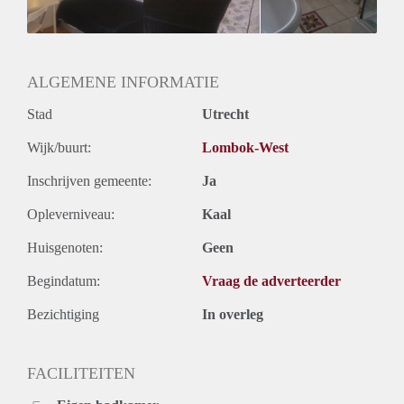
Huurtermijn
Onbepaalde termijn
Oplevering
Kaal
ALGEMENE INFORMATIE
Stad
Utrecht
Wijk/buurt:
Lombok-West
Inschrijven gemeente:
Ja
Opleverniveau:
Kaal
Huisgenoten:
Geen
Begindatum:
Vraag de adverteerder
Bezichtiging
In overleg
FACILITEITEN