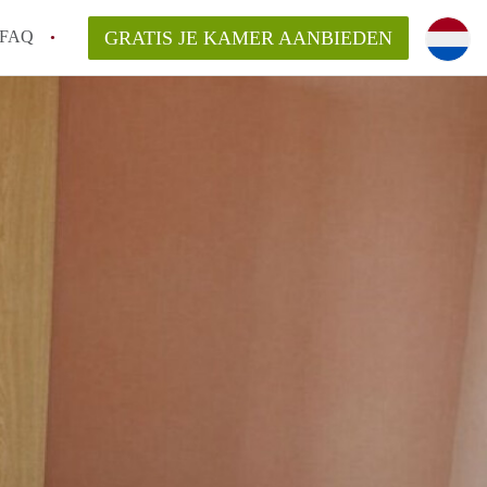
FAQ
GRATIS JE KAMER AANBIEDEN
Utrecht?
er te vinden in Utrecht?
te vinden!
t!