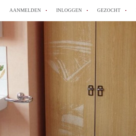
AANMELDEN
INLOGGEN
GEZOCHT
Hoe vind ik snel een kamer in 
Hoe moeilijk is het om een kam
Tips: om in Utrecht een kamer 
Hoe werkt Kamers Utrecht
How to translate KamersUtrech
Alle veelgestelde vragen