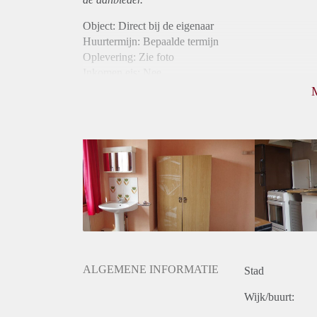
Object: Direct bij de eigenaar
Huurtermijn: Bepaalde termijn
Oplevering: Zie foto
Inkomen eis: Nee
Borg: 1 maand
Bemiddeling kosten: Nee
Internet: Ja
Gedeelde keuken: Ja
Gedeelde Douche: Ja
Gedeelde woonkamer: Ja
Huisgenoten: Ja
Geslacht huisgenoten: Gemengd
ALGEMENE INFORMATIE
Stad
Wijk/buurt: