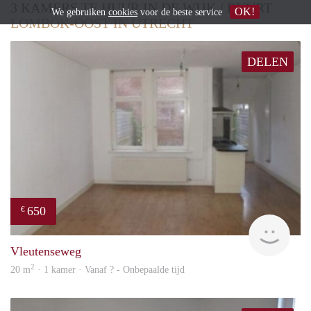
3 KAMERS TE HUUR IN DE WIJK / BUURT
OK!
We gebruiken
cookies
voor de beste service
LOMBOK-OOST IN UTRECHT
DELEN
650
€
finde
Vleutenseweg
2
20 m
· 1 kamer · Vanaf ? - Onbepaalde tijd