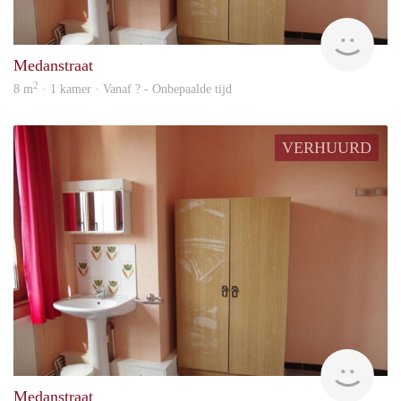
finde
Medanstraat
2
8 m
· 1 kamer · Vanaf ? - Onbepaalde tijd
VERHUURD
finde
Medanstraat