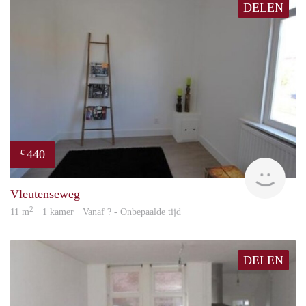
DELEN
440
€
rent
Vleutenseweg
2
11 m
· 1 kamer · Vanaf ? - Onbepaalde tijd
DELEN