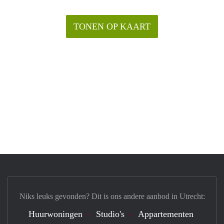
TONEN OP KAART
Niks leuks gevonden? Dit is ons andere aanbod in Utrecht:
Huurwoningen
Studio's
Appartementen