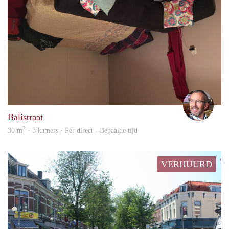
Osca
Balistraat
2
30 m
· 3 kamers · Per direct - Bepaalde tijd
VERHUURD