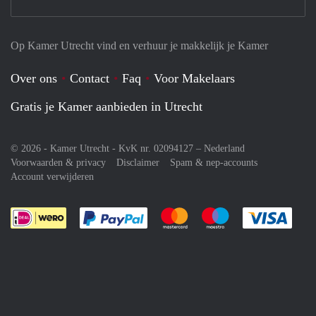
Op Kamer Utrecht vind en verhuur je makkelijk je Kamer
Over ons
Contact
Faq
Voor Makelaars
Gratis je Kamer aanbieden in Utrecht
© 2026 - Kamer Utrecht - KvK nr. 02094127 –
Nederland
Voorwaarden & privacy
Disclaimer
Spam & nep-accounts
Account verwijderen
Je rekent gemakkelijk af met Paypal
Je rekent gemakkelijk af met M
Je rekent gemakkelij
Je re