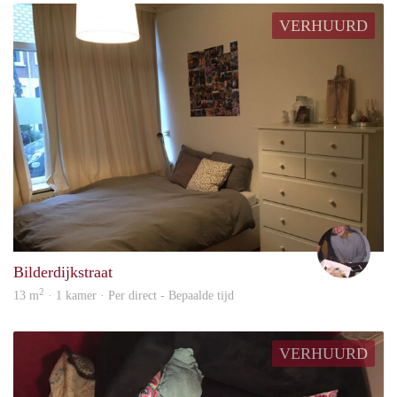
VERHUURD
liselo
Bilderdijkstraat
2
13 m
· 1 kamer · Per direct - Bepaalde tijd
VERHUURD