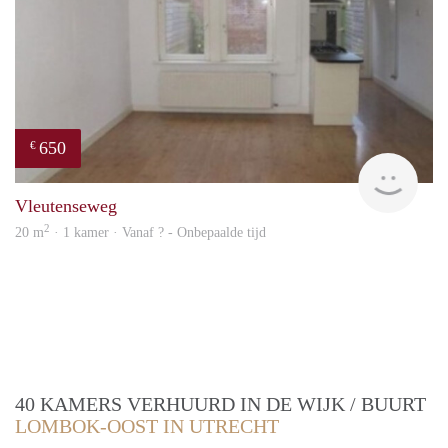
650
€
Woni
Vleutenseweg
2
20 m
· 1 kamer · Vanaf ? - Onbepaalde tijd
40 KAMERS VERHUURD IN DE WIJK / BUURT
LOMBOK-OOST IN UTRECHT