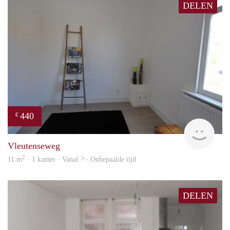
DELEN
440
€
rent
Vleutenseweg
2
11 m
· 1 kamer · Vanaf ? - Onbepaalde tijd
DELEN