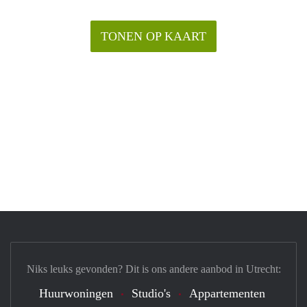
TONEN OP KAART
Niks leuks gevonden? Dit is ons andere aanbod in Utrecht:
Huurwoningen
Studio's
Appartementen