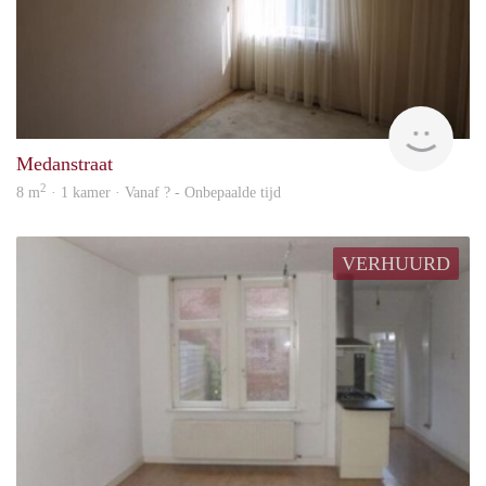
Woni
Medanstraat
2
8 m
· 1 kamer · Vanaf ? - Onbepaalde tijd
VERHUURD