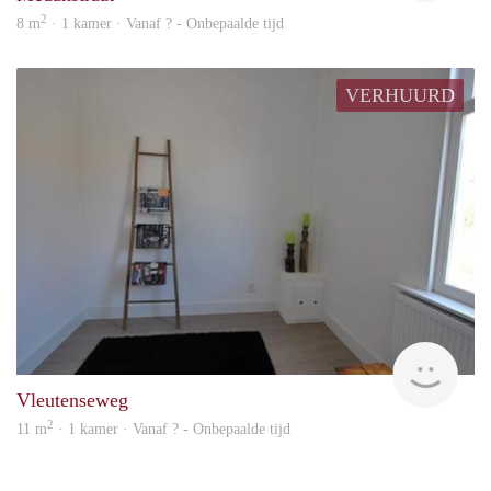
2
8 m
· 1 kamer · Vanaf ? - Onbepaalde tijd
VERHUURD
Woni
Vleutenseweg
2
11 m
· 1 kamer · Vanaf ? - Onbepaalde tijd