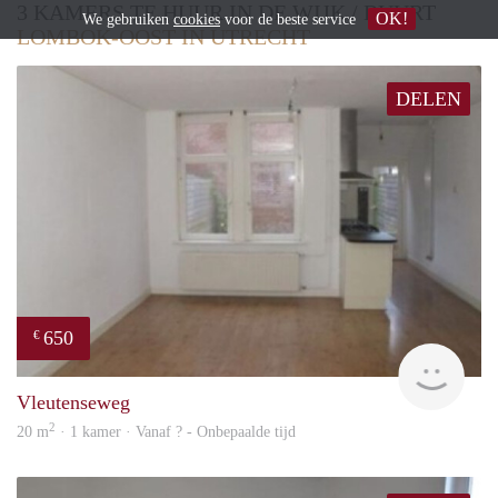
3 KAMERS TE HUUR IN DE WIJK / BUURT
OK!
We gebruiken
cookies
voor de beste service
LOMBOK-OOST IN UTRECHT
DELEN
650
€
finde
Vleutenseweg
2
20 m
· 1 kamer · Vanaf ? - Onbepaalde tijd