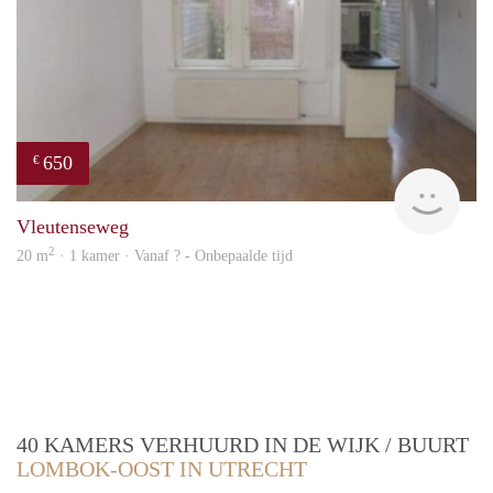
650
€
Woni
Vleutenseweg
2
20 m
· 1 kamer · Vanaf ? - Onbepaalde tijd
40 KAMERS VERHUURD IN DE WIJK / BUURT
LOMBOK-OOST IN UTRECHT