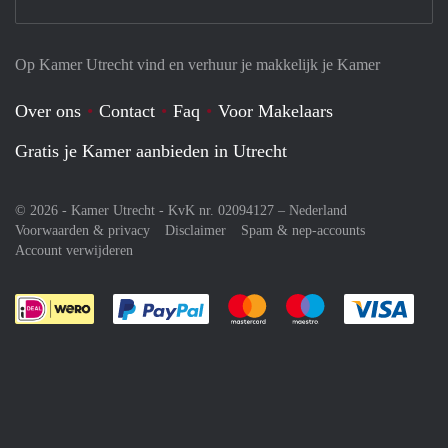
Op Kamer Utrecht vind en verhuur je makkelijk je Kamer
Over ons
Contact
Faq
Voor Makelaars
Gratis je Kamer aanbieden in Utrecht
© 2026 - Kamer Utrecht - KvK nr. 02094127 –
Nederland
Voorwaarden & privacy
Disclaimer
Spam & nep-accounts
Account verwijderen
Je rekent gemakkelijk af met Paypal
Je rekent gemakkelijk af met M
Je rekent gemakkelij
Je re