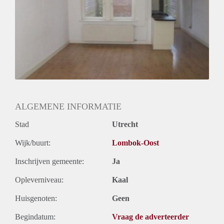
Huurtermijn
Onbepaalde termijn
Oplevering
Gestoffeerd
ALGEMENE INFORMATIE
Stad
Utrecht
Wijk/buurt:
Lombok-Oost
Inschrijven gemeente:
Ja
Opleverniveau:
Kaal
Huisgenoten:
Geen
Begindatum:
Vraag de adverteerder