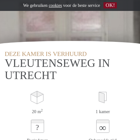
OK!
We gebruiken
cookies
voor de beste service
DEZE KAMER IS VERHUURD
VLEUTENSEWEG IN
UTRECHT
2
20 m
1 kamer
∞
?