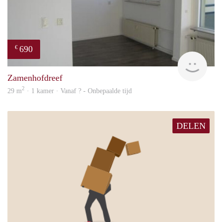
690
€
Woni
Zamenhofdreef
2
29 m
· 1 kamer · Vanaf ? - Onbepaalde tijd
DELEN