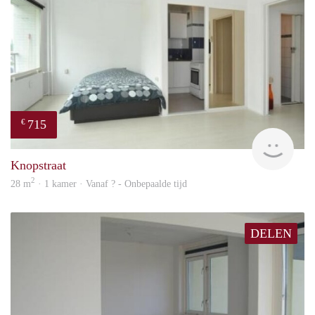
715
€
finde
Knopstraat
2
28 m
· 1 kamer · Vanaf ? - Onbepaalde tijd
DELEN