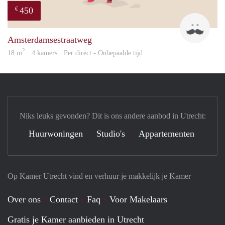
450
€
Henk
Amsterdamsestraatweg
2
18 m
· 4 kamers · Per direct - Onbepaalde tijd
Niks leuks gevonden? Dit is ons andere aanbod in Utrecht:
Huurwoningen
Studio's
Appartementen
Op Kamer Utrecht vind en verhuur je makkelijk je Kamer
Over ons
Contact
Faq
Voor Makelaars
Gratis je Kamer aanbieden in Utrecht