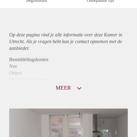
Begindatum
Onbepaalde tijd
Op deze pagina vind je alle informatie over deze Kamer in
Utrecht. Als je vragen hebt kun je contact opnemen met de
aanbieder.
Bemiddelingskosten
Nee
Object
Direct bij de eigenaar
Borg
MEER
630
Garantiestelling
Mogelijk
Huurtoeslag
Mogelijk
Inkomen eis
2,9 X Maandhuur Bruto