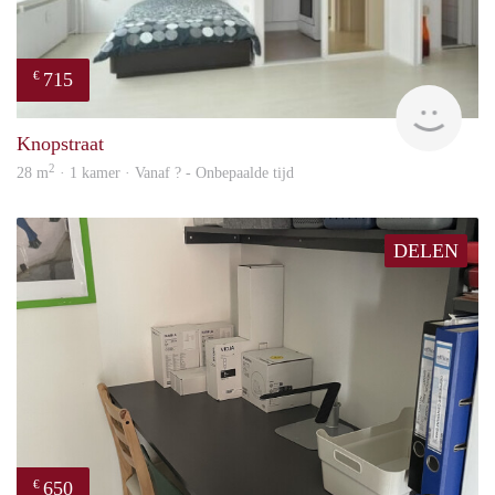
715
€
finde
Knopstraat
2
28 m
· 1 kamer · Vanaf ? - Onbepaalde tijd
DELEN
650
€