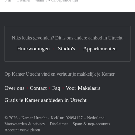
9 m
· 1 kamer · Vanaf ? - Onbepaalde tijd
Niks leuks gevonden? Dit is ons andere aanbod in Utrecht:
Huurwoningen
Studio's
Appartementen
Op Kamer Utrecht vind en verhuur je makkelijk je Kamer
Over ons
Contact
Faq
Voor Makelaars
Gratis je Kamer aanbieden in Utrecht
© 2026 - Kamer Utrecht - KvK nr. 02094127 –
Nederland
Voorwaarden & privacy
Disclaimer
Spam & nep-accounts
Account verwijderen