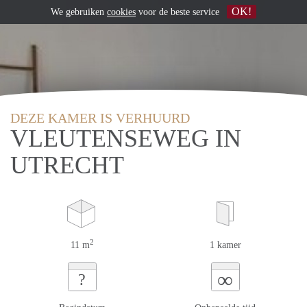
OK!
We gebruiken
cookies
voor de beste service
DEZE KAMER IS VERHUURD
VLEUTENSEWEG IN
UTRECHT
2
11 m
1 kamer
∞
?