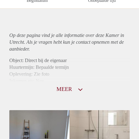
Begindatum
Onbepaalde tijd
Op deze pagina vind je alle informatie over deze Kamer in
Utrecht. Als je vragen hebt kun je contact opnemen met de
aanbieder.
Object: Direct bij de eigenaar
Huurtermijn: Bepaalde termijn
Oplevering: Zie foto
Inkomen eis: Nee
Borg: 1 maand
MEER
Bemiddeling kosten: Nee
Internet: Ja
Gedeelde keuken: Ja
Gedeelde Douche: Ja
Gedeelde woonkamer: Ja
Huisgenoten: Ja