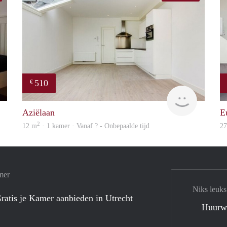
510
€
Woning
finder
Aziëlaan
E
2
12 m
· 1 kamer · Vanaf ? - Onbepaalde tijd
2
mer
Niks leuks
ratis je Kamer aanbieden in Utrecht
Huurw