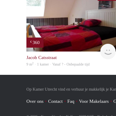
360
€
Jacob Catsstraat
2
9 m
· 1 kamer · Vanaf ? - Onbepaalde tijd
Op Kamer Utrecht vind en verhuur je makkelijk je Ka
Over ons
Contact
Faq
Voor Makelaars
G