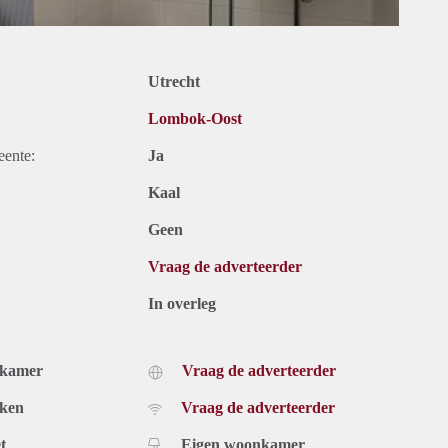
Utrecht
Lombok-Oost
eente:
Ja
Kaal
Geen
Vraag de adverteerder
In overleg
dkamer
Vraag de adverteerder
uken
Vraag de adverteerder
t
Eigen woonkamer