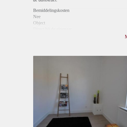
Bemiddelingskosten
Nee
Object
Direct bij de eigenaar
Borg
410
Garantiestelling
Niet mogelijk
Huurtoeslag
Niet mogelijk
Inkomen eis
N.V.T.
Huurtermijn
Onbepaalde termijn
Oplevering
Kaal