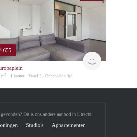
655
€
Woning
uropaplein
2
7 m
· 1 kamer · Vanaf ? - Onbepaalde tijd
 gevonden? Dit is ons andere aanbod in Utrecht:
oningen
Studio's
Appartementen