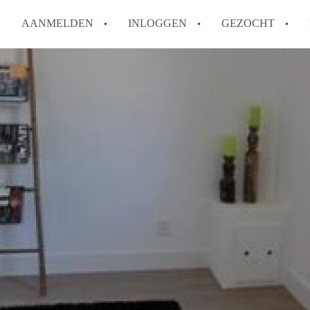
AANMELDEN
INLOGGEN
GEZOCHT
Hoe vind ik snel een kamer in 
Hoe moeilijk is het om een kam
Tips: om in Utrecht een kamer 
Hoe werkt Kamers Utrecht
How to translate KamersUtrech
Alle veelgestelde vragen