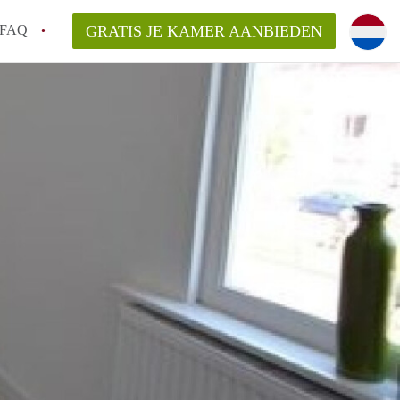
FAQ
GRATIS JE KAMER AANBIEDEN
Utrecht?
er te vinden in Utrecht?
te vinden!
t!